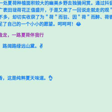
一处夏荷种植面积较大的幽美乡野去独骑闲赏。通过抖
广袤田垅荷花正值盛开，于是又来了一回说走就走的观
不多，却切实收获了为＂荷＂而驻、因＂荷＂而醉、荷
足了自己的一个小小的愿望。呵呵呵！😂
盘龙，一路夏荷伴我行
，路阔路绿远山黛。✌️
香，这是纯粹夏天味道。👌