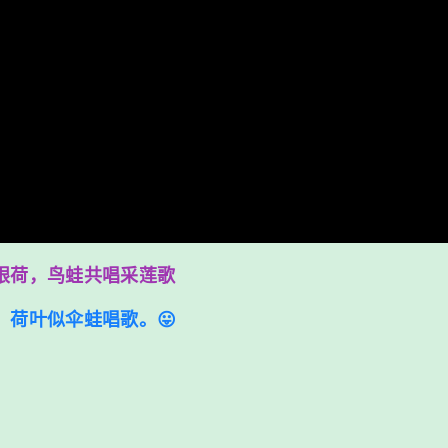
眼荷，鸟蛙共唱采莲歌
，荷叶似伞蛙唱歌。😛