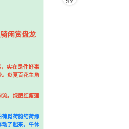
分享
圈独骑闲赏盘龙
，实在是件好事
妙。炎夏百花主角
流。绿肥红瘦莲
荷觅荷韵结荷缘
驿动了起来。午休