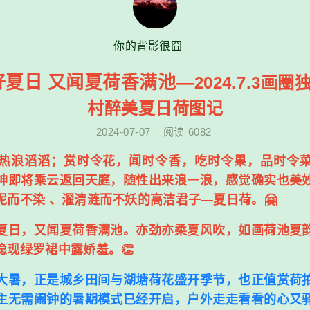
你的背影很囧
好夏日 又闻夏荷香满池—
2024.7.3画
村醉美夏日荷图记
2024-07-07
阅读
6082
浪滔滔；赏时令花，闻时令香，吃时令果，品时令菜
神即将乘云返回天庭，随性出来浪一浪，感觉确实也美
泥而不染 、濯清涟而不妖的高洁君子—夏日荷。🤗
日，又闻夏荷香满池。亦劲亦柔夏风吹，如画荷池夏韵
隐现绿罗裙中露娇羞。👏
暑，正是城乡田间与湖塘荷花盛开季节，也正值赏荷拍
主无需闹钟的暑期模式已经开启，户外走走看看的心又