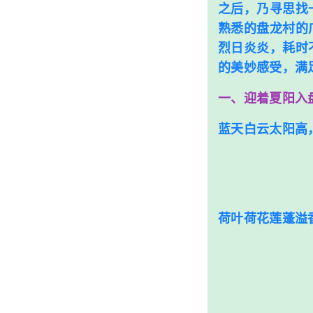
之后，乃寻思找
熟悉的盘龙村的
烈日炎炎，耗时
的美妙感受，满
一、迎着夏阳入
蓝天白云太阳高
荷叶荷花莲蓬溢