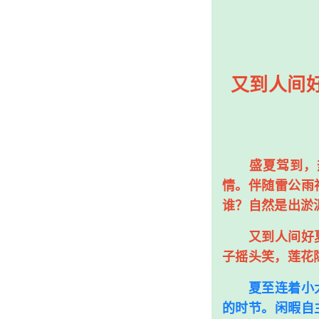
又到人间
盛夏驾到，热
情。伴随雷公雨
谁？自然是出淤
又到人间好夏
子摇头笑，莲花
夏至连着小大
的时节。闲暇自