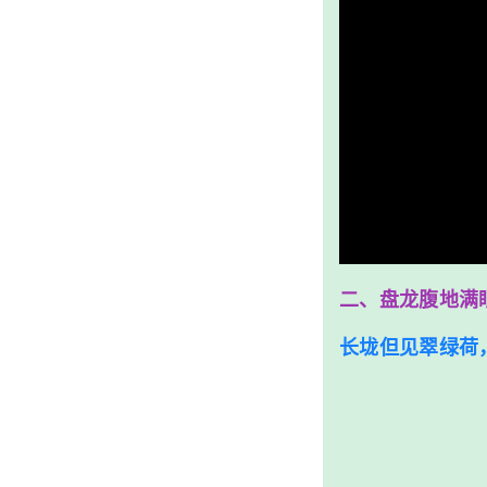
二、盘龙腹地满
长垅但见翠绿荷