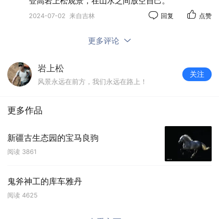
登高岩上松观景，在山水之间放空自己。
2024-07-02
来自吉林
回复
点赞
更多评论
岩上松
关注
风景永远在前方，我们永远在路上！
更多作品
新疆古生态园的宝马良驹
阅读
3861
鬼斧神工的库车雅丹
阅读
4625