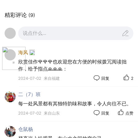
精彩评论
(9)
说点什么...
海风
欣赏佳作🌹🌹🌹也欢迎您在方便的时候拨冗阅读拙
作，给予指点🙏🙏🙏：
2024-07-02
来自福建
回复
2
二（7）班
每一处风景都有其独特韵味和故事，令人向往不已。
2024-07-02
来自山东
回复
点赞
仓鼠杨