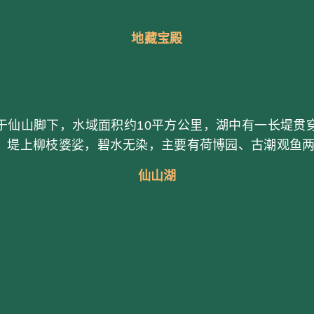
地藏宝殿
山脚下，水域面积约10平方公里，湖中有一长堤贯
，堤上柳枝婆娑，碧水无染，主要有荷博园、古潮观鱼
仙山湖