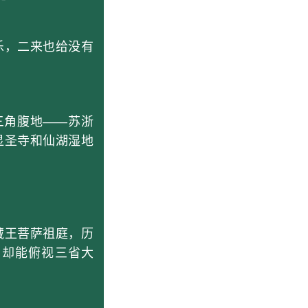
，二来也给没有
三角腹地——苏浙
显圣寺和仙湖湿地
藏王菩萨祖庭，历
，却能俯视三省大