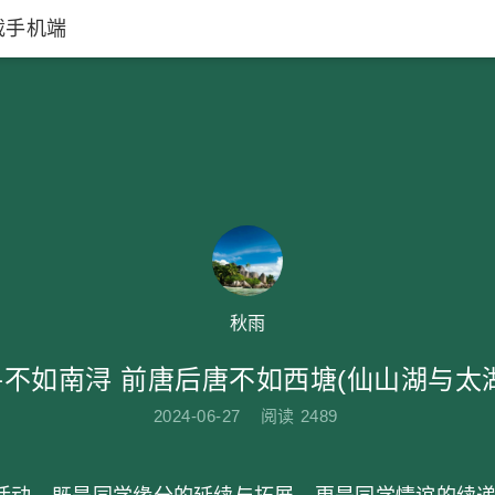
载手机端
秋雨
不如南浔 前唐后唐不如西塘(仙山湖与太
2024-06-27
阅读
2489