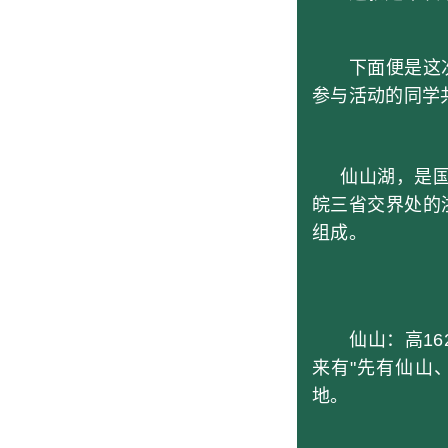
下面便是这次
参与活动的同学
仙山湖，是国家
皖三省交界处的
组成。
仙山：高162
来有"先有仙山
地。