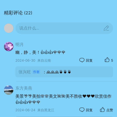
精彩评论
(22)
说点什么...
明月
幽，静，美！👍👍👍🌹🌹🌹
2024-06-30
来自云南
回复
5
张兴旺
：🙏🙏🙏🍵🍵🍵
东方美燕
美景🌴🌴美拍🌸🌸美文🌺🌺美不胜收❤️❤️❤️欣赏佳作
👍👍👍🌹🌹🌹
2024-06-24
来自黑龙江
回复
点赞