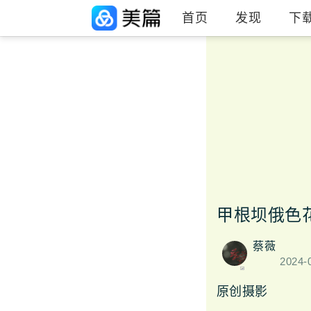
首页
发现
下
甲根坝俄色
蔡薇
2024-
原创摄影