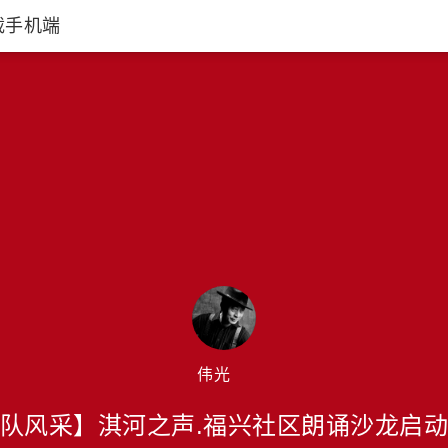
载手机端
伟光
队风采】淇河之声.福兴社区朗诵沙龙启