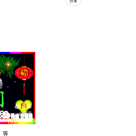
分享
》等