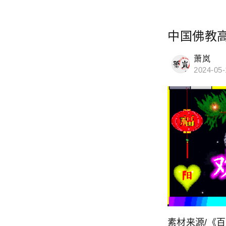
中国佛教
萧岚
2024-05-
素材来源/《