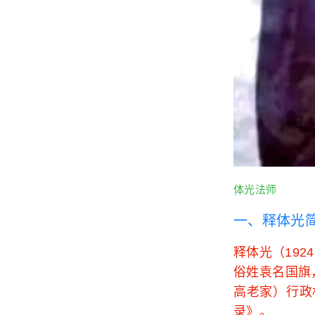
体光法师
一、释体光
释体光（192
俗姓袁名国旗
高老家）行政
录》。