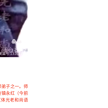
禅师弟子之一。师
陵镇永红（今前
《体光老和尚语