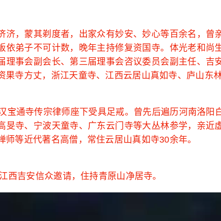
济济，蒙其剃度者，出家众有妙安、妙心等百余名，曾
皈依弟子不可计数，晚年主持修复资国寺。体光老和尚
届理事会副会长、第三届理事会咨议委员会副主任、吉
资果寺方丈，浙江天童寺、江西云居山真如寺、庐山东
武汉宝通寺传宗律师座下受具足戒。曾先后遍历河南洛阳
高旻寺、宁波天童寺、广东云门寺等大丛林参学，亲近
禅师等近代著名高僧，常住云居山真如寺30余年。
，应江西吉安信众邀请，住持青原山净居寺。