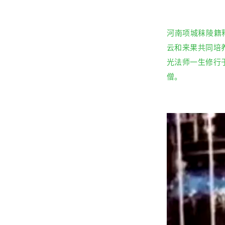
河南项城秣陵籍释
云和来果共同培
光法师一生修行
僧。