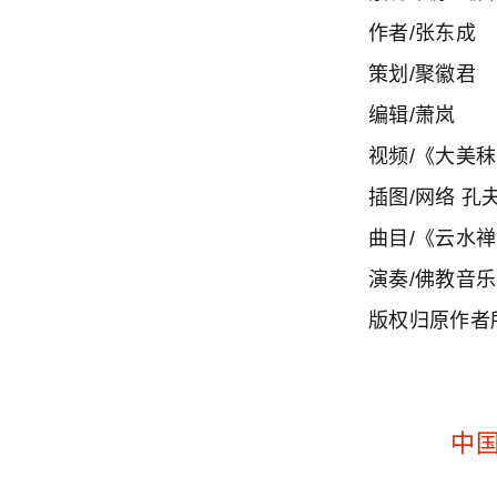
作者/张东成
策划/聚徽君
编辑/萧岚
视频/《大美
插图/网络 孔
曲目/《云水
演奏/佛教音乐
版权归原作者
中
作者 