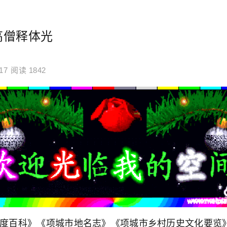
高僧释体光
17
阅读 1842
百度百科》《项城市地名志》《项城市乡村历史文化要览