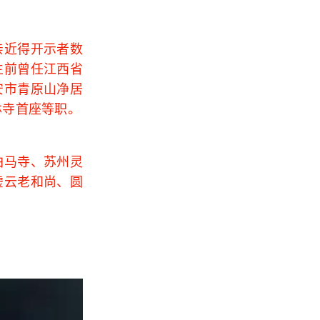
亲近得开示者数
生前曾任江西省
安市青原山净居
林寺首座等职。
白马寺、苏州灵
虚云老和尚、圆