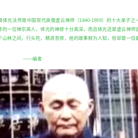
体光法师是中国现代高僧虚云禅师（1840-1959）的十大弟子
养的一位禅宗高人，体光的禅修十分高深，而且体光还是虚云禅师
于山林之间，行头陀，精进苦修，他的故事鲜为人知，但却是一位
——编者