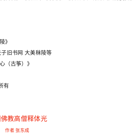
秣陵》
夫子旧书网 大美秣陵等
禅心（古筝）》
所有
国佛教高僧释体光
张东成