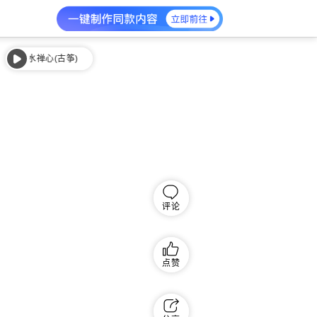
云水禅心(古筝)
云水禅心(古筝)
评论
点赞