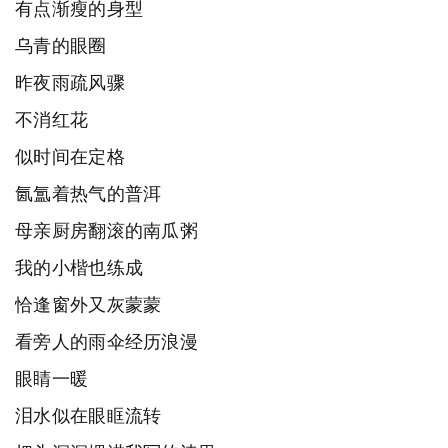
有点渐瘦的身型
乌青的眼圈
昨夜雨疏风骤
不消红花
似时间在定格
氤氲着热气的普洱
母亲厨房翻滚的南瓜粥
我的小楷也练成
恰逢窗外又灰蒙蒙
看旁人的雨伞经历浪漫
眼睛一暖
泪水似在眼眶流转