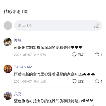
精彩评论
(10)
说点什么...
顾颜
南瓜粥熬制出母亲深深的爱和关怀❤️❤️❤️
2024-05-07
来自江苏
回复
1
TAKANAMI
雨后清新的空气里弥漫着温馨的家庭味道🌧️🌧️🌧️
2024-05-07
来自山西
回复
1
贝克
蓝色旗袍衬托出你的优雅气质和独特魅力💙💙💙