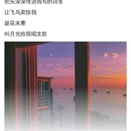
把头深深埋进我写的诗里
让飞鸟莫惊我
趁花未蘼
叫月光给我唱支歌