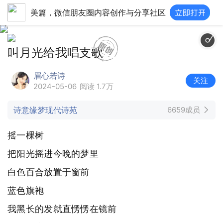
美篇，微信朋友圈内容创作与分享社区
叫月光给我唱支歌
眉心若诗
关注
2024-05-06
阅读 1.7万
诗意缘梦现代诗苑
6659成员
摇一棵树
把阳光摇进今晚的梦里
白色百合放置于窗前
蓝色旗袍
我黑长的发就直愣愣在镜前