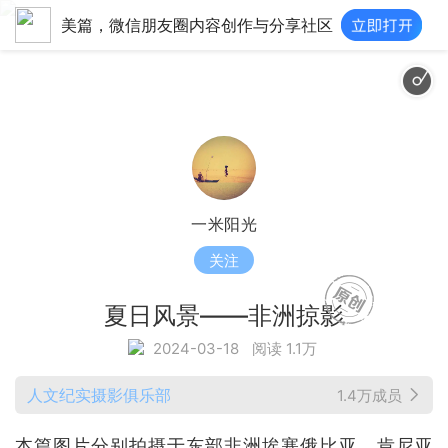
美篇，微信朋友圈内容创作与分享社区
广告旅行放松
一米阳光
关注
夏日风景——非洲掠影
2024-03-18
阅读 1.1万
人文纪实摄影俱乐部
1.4万成员
本篇图片分别拍摄于东部非洲埃塞俄比亚、肯尼亚