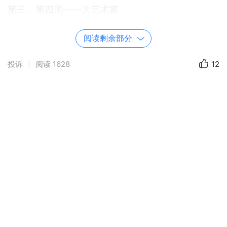
第三、第四周——大艺术家
第五、第六周——数智时代
阅读剩余部分
第七、第八周——大话西游
投诉
阅读
1628
12