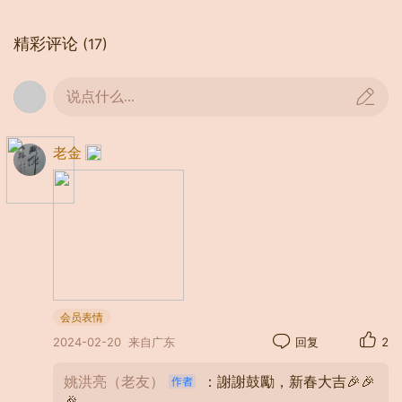
精彩评论
(17)
说点什么...
姚洪亮
立為更始 歲月清新凝元氣
老金
春乃復初 山河碧秀毓瑞年
🧧 🎊 🧧 🎊 🧧 🎊
会员表情
2024-02-20
来自广东
回复
2
姚洪亮（老友）
：謝謝鼓勵，新春大吉🎉🎉
🎉