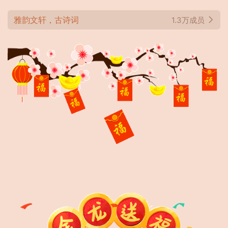
雅韵文轩，古诗词
1.3万成员