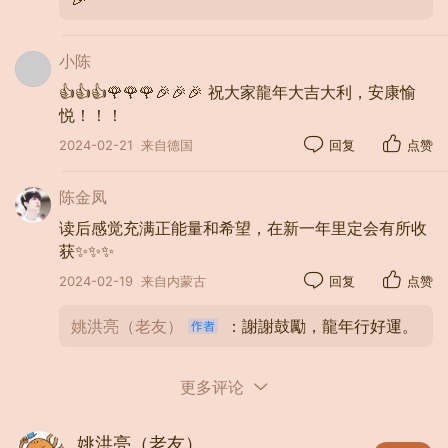
小陈
👍👍👍🌹🌹🌹🎉🎉🎉 祝大家龍年大吉大利，安康愉
悦！！！
2024-02-21
来自德国
回复
点赞
陈金凤
读后感觉充满正能量和希望，在新一年里定会有所收
获✨✨✨
2024-02-19
来自内蒙古
回复
点赞
姚洪亮（老友）
：謝謝鼓勵，龍年行好運。
後庭宴──送春聯
更多评论
姚洪亮
姚洪亮（老友）
陽景逐寒，歲闌迎吉。