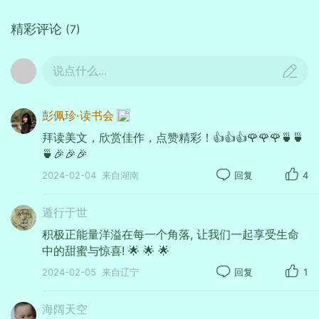
精彩评论
(7)
说点什么...
彭佩珍·读书会
拜读美文，欣赏佳作，点赞精彩！👍👍👍🌹🌹🌹🍵🍵
🍵🎉🎉🎉
2024-02-04
来自湖南
回复
4
遁行于世
积极正能量洋溢在每一个角落, 让我们一起享受生命
中的甜蜜与惊喜! 🌟️ 🌟️ 🌟️
2024-02-05
来自辽宁
回复
1
海阔天空