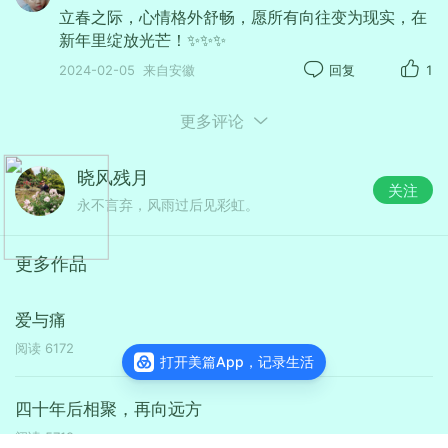
立春之际，心情格外舒畅，愿所有向往变为现实，在
新年里绽放光芒！✨✨✨
2024-02-05
来自安徽
回复
1
更多评论
晓风残月
关注
永不言弃，风雨过后见彩虹。
更多作品
爱与痛
阅读
6172
打开美篇App，记录生活
四十年后相聚，再向远方
阅读
5719