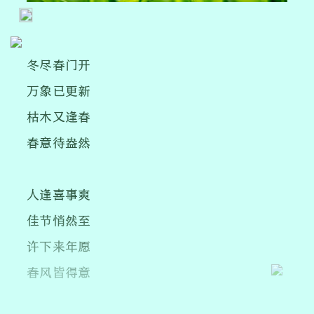
冬尽春门开
万象已更新
枯木又逢春
春意待盎然
人逢喜事爽
佳节悄然至
许下来年愿
春风皆得意