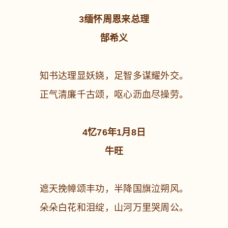
3缅怀周恩来总理
郜希义
知书达理显妖娆，足智多谋耀外交。
正气清廉千古颂，呕心沥血尽操劳。
4忆76年1月8日
牛旺
遮天挽幛颂丰功，半降国旗泣朔风。
朵朵白花和泪绽，山河万里哭周公。