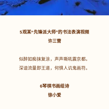
5观某“先锋派大师”的书法表演视频
许三营
似醉如痴抹复涂，声声嘶吼震京都。
深谙流量即王道，何惧人讥鬼画符。
6琴棋书画组诗
徐小爱