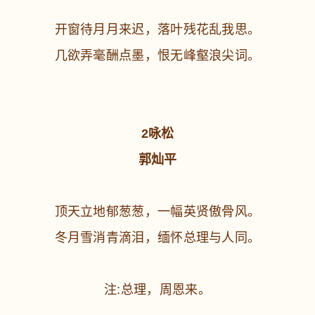
开窗待月月来迟，落叶残花乱我思。
几欲弄毫酬点墨，恨无峰壑浪尖词。
2咏松
郭灿平
顶天立地郁葱葱，一幅英贤傲骨风。
冬月雪消青滴泪，缅怀总理与人同。
注:总理，周恩来。