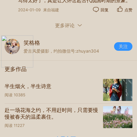
写得太好了，真是让人怀念起古代战国时期的景象。
2024-01-09
来自福建
回复
点赞
逆光中
更多评论
笑格格
关注
爱古风爱摄影，约拍微信号:zhuyan304
更多作品
半生烟火，半生诗意
阅读
10385
赴一场花海之约，不用赶时间，只需要慢
仿佛看见了回响千年的历史
慢被春天的温柔裹住。
阅读
11227