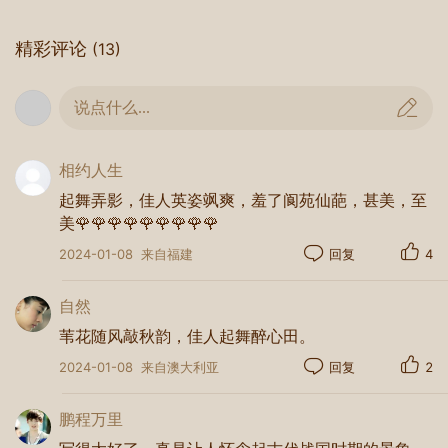
精彩评论
(13)
说点什么...
相约人生
起舞弄影，佳人英姿飒爽，羞了阆苑仙葩，甚美，至
美🌹🌹🌹🌹🌹🌹🌹🌹🌹
2024-01-08
来自福建
回复
4
自然
苇花随风敲秋韵，佳人起舞醉心田。
2024-01-08
来自澳大利亚
回复
2
鹏程万里