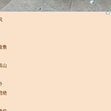
风
疲惫
高山
外
君绝