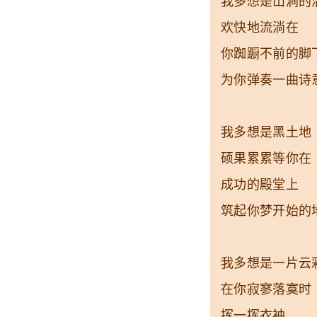
我多想是山涧的
欢快地流淌在
你踟蹰不前的脚
为你弹奏一曲诗
我多想是黑土地
硕果累累等你在
成功的殿堂上
筑起你梦开始的
我多想是一片云
在你寂寥落寞时
挥一挥衣袖