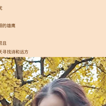
忧
翔的雄鹰
苟且
天寻找诗和远方