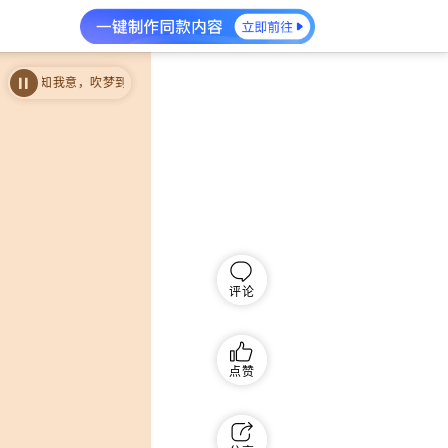
我意，吹梦到天边。回首望西北，苍茫一片天！”远风 (排箫版)
“远风知我意，吹
评论
点赞