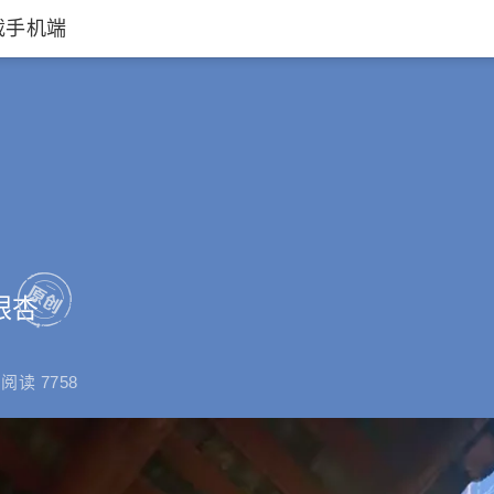
载手机端
冬
银杏
阅读 7758