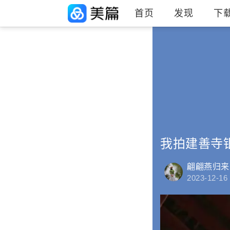
首页
发现
下
我拍建善寺
翩翩燕归来
2023-12-16