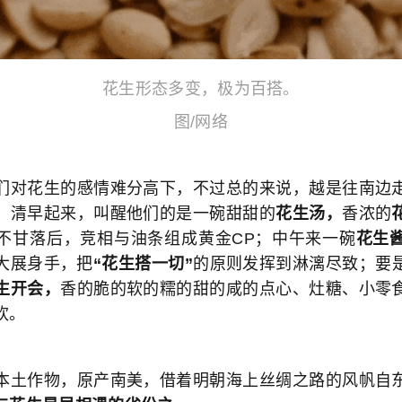
花生形态多变，极为百搭。
图/网络
们对花生的感情难分高下，不过总的来说，越是往南边
。清早起来，叫醒他们的是一碗甜甜的
花生汤，
香浓的
不甘落后，竞相与油条组成黄金CP；中午来一碗
花生
大展身手，把
“花生搭一切”
的原则发挥到淋漓尽致；要
生开会，
香的脆的软的糯的甜的咸的点心、灶糖、小零
欢。
本土作物，原产南美，借着明朝海上丝绸之路的风帆自