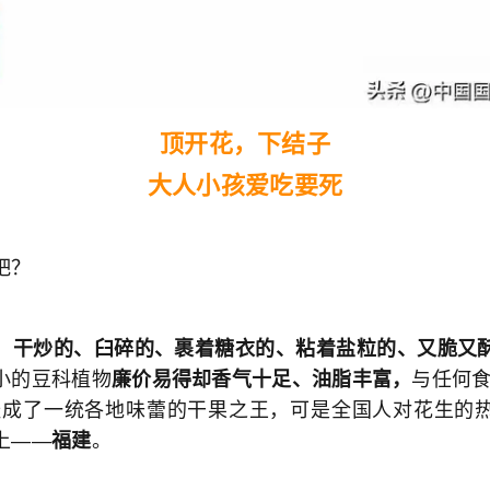
顶开花，下结子
大人小孩爱吃要死
吧？
、干炒的、臼碎的、裹着糖衣的、粘着盐粒的、又脆又
小的豆科植物
廉价易得却香气十足、油脂丰富，
与任何食
经成了一统各地味蕾的干果之王，可是全国人对花生的
上——
福建
。