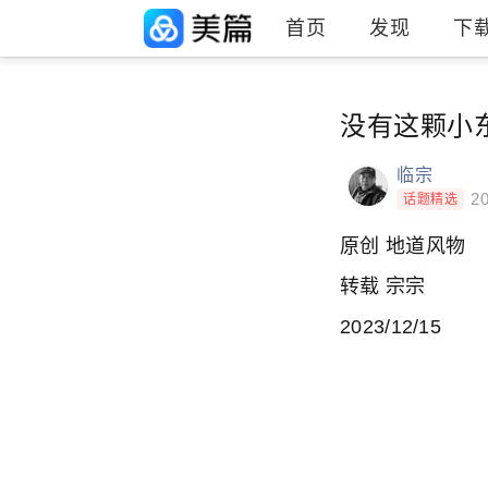
首页
发现
下
没有这颗小东
临宗
20
话题精选
原创 地道风物
转载 宗宗
2023/12/15