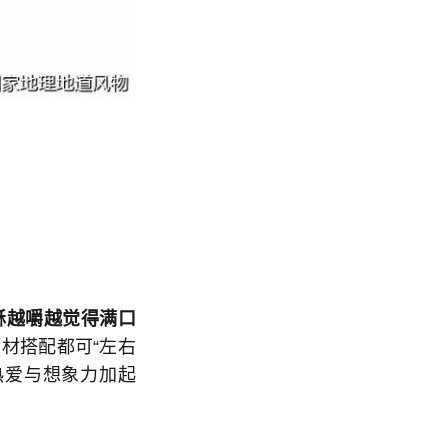
酥越嚼越觉得满口
材搭配都可“左右
热爱与想象力加起