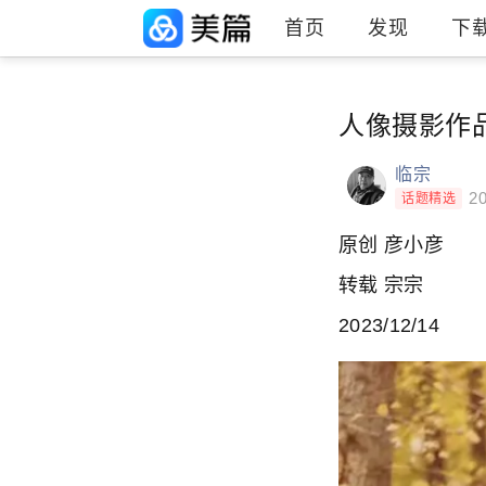
首页
发现
下
人像摄影作品
临宗
20
话题精选
原创 彦小彦
转载 宗宗
2023/12/14