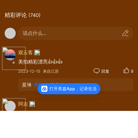
精彩评论
(740)
说点什么...
观云客
美拍精彩漂亮👍👍👍
2023-12-15
来自江苏
回复
8
夏琳
：🌹🌹🌹🙏🙏🙏
打开美篇App，记录生活
阿吉
余生有限，快乐无限，时光悠悠，幸福快乐永奔流！
佳作欣赏👍👍👍🌹🌹🌹
2023-12-14
来自陕西
回复
7