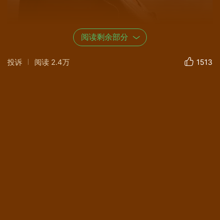
阅读剩余部分
投诉
阅读
2.4万
1513
00:29
流年的风
穿过季节的长廊
摇曳着屋檐下
沉睡已久的风铃