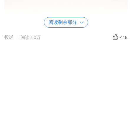
阅读剩余部分
拉着行李，拎着一颗豆，炎热的夏日正午，赶在去海的
投诉
阅读
1.0万
418
路上……