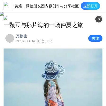
美篇，微信朋友圈内容创作与分享社区
大鱼-文武贝钢琴版（电影《大鱼海棠》印象曲）|文武贝|http://p1.
一颗豆与那片海的一场仲夏之旅
万物生
关注
2016-08-14
阅读 1.0万