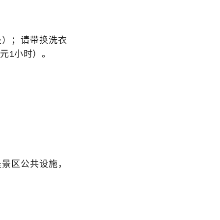
处）；请带换洗衣
元1小时）。
；
是景区公共设施，