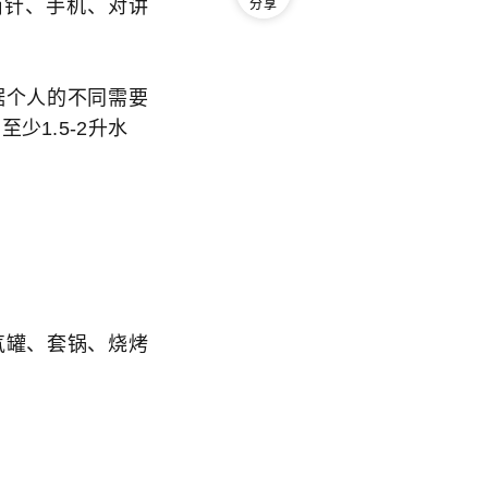
南针、手机、对讲
分享
据个人的不同需要
1.5-2升水
气罐、套锅、烧烤