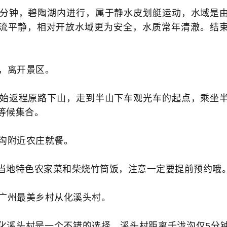
0分钟，碧陶湖内进行，属于静水皮划艇运动，水域是
流平静，相对开放水域更为安全，水质常年清澈。结
回程，离开景区。
开始返程原路下山，走到半山下车观光车的起点，乘坐
等候集合。
千泷沟附近农庄就餐。
当地特色农家菜和柴烧竹筒饭，注意一定要提前预约哦
抵达广州最美乡村从化溪头村。
化溪头村是一个不错的选择。溪头村距离千泷沟仅5分