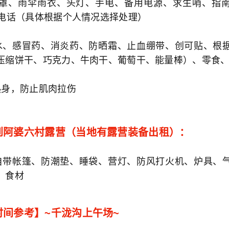
罩、雨伞雨衣、头灯、手电、备用电源、求生哨、指
星电话（具体根据个人情况选择处理）
水、感冒药、消炎药、防晒霜、止血绷带、创可贴、根
压缩饼干、巧克力、牛肉干、葡萄干、能量棒）、零食、至少
热身，防止肌肉拉伤
到阿婆六村露营（当地有露营装备出租）：
自带帐篷、防潮垫、睡袋、营灯、防风打火机、炉具、
、食材
时间参考】~千泷沟上午场~