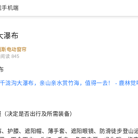
载手机端
大瀑布
丽斯电动窗帘
阅读 845
布
千泷沟大瀑布，亲山亲水赏竹海，值得一去！ - 鹿林觉鸣
报（决定是否出行及所需装备）
裤、护膝、遮阳帽、薄手套、遮阳眼镜、防滑徒步登山