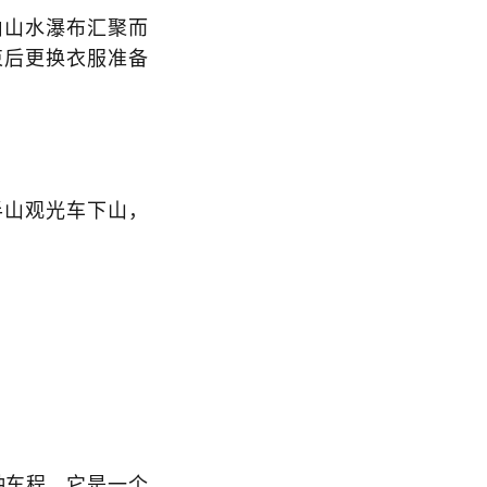
由山水瀑布汇聚而
束后更换衣服准备
半山观光车下山，
。
钟车程，它是一个