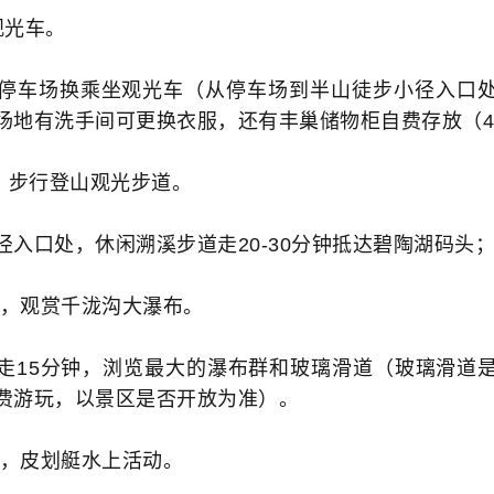
观光车。
停车场换乘坐观光车（从停车场到半山徒步小径入口
场地有洗手间可更换衣服，还有丰巢储物柜自费存放（4
:00，步行登山观光步道。
径入口处，休闲溯溪步道走20-30分钟抵达碧陶湖码头
1:00，观赏千泷沟大瀑布。
走15分钟，浏览最大的瀑布群和玻璃滑道（玻璃滑道
费游玩，以景区是否开放为准）。
2:10，皮划艇水上活动。