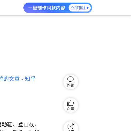
的文章 - 知乎
评论
点赞
运动鞋、登山杖、