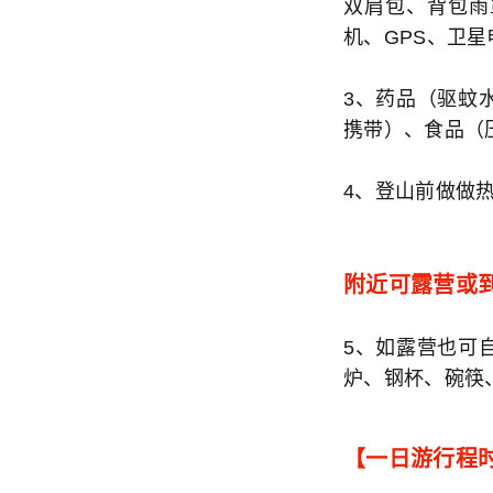
双肩包、背包雨
机、GPS、卫
3、药品（驱蚊
携带）、食品（
4、登山前做做
附近可露营或
5、如露营也可
炉、钢杯、碗筷
【一日游行程