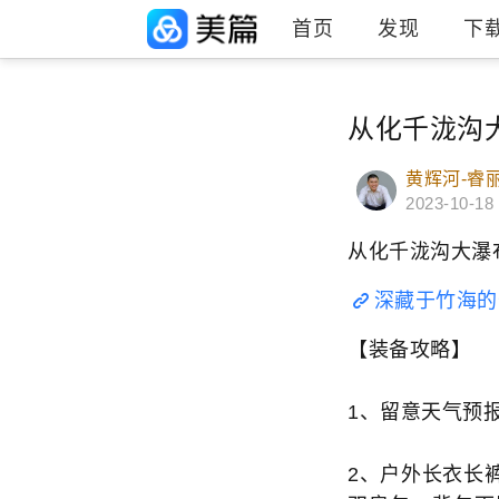
首页
发现
下
从化千泷沟
黄辉河-睿
2023-10-18
从化千泷沟大瀑
深藏于竹海的
【装备攻略】
1、留意天气预
2、户外长衣长