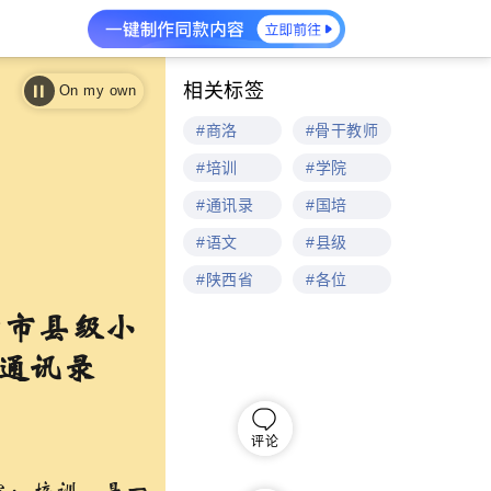
相关标签
On my own
#商洛
#骨干教师
#培训
#学院
#通讯录
#国培
#语文
#县级
#陕西省
#各位
村市县级小
通讯录
评论