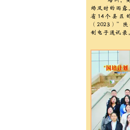
“培训，是一
场及时的雨露
省14个县区
（2023）
制电子通讯录