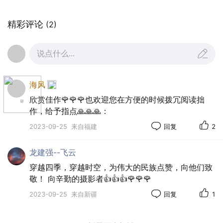
精彩评论
(2)
说点什么...
海风
欣赏佳作🌹🌹🌹也欢迎您在方便的时候拨冗阅读拙
作，给予指点🙏🙏🙏：
2023-09-25
来自福建
回复
2
龙建强--飞云
穿越四季，穿越时空，为伟大的民族点赞，向他们致
敬！ 向辛勤的摄影者👍👍👍🌹🌹🌹
2023-09-25
来自新疆
回复
1