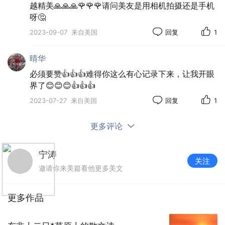
越精美🙏🙏🙏🌹🌹🌹请问美友是用相机拍摄还是手机
呀🤔
2023-09-07
来自美国
回复
1
晴华
必须要赞👍👍👍难得你这么有心记录下来，让我开眼
界了😊😊😊👍👍👍
2023-07-27
来自美国
回复
1
更多评论
宁涛
关注
邀请你来美篇看他更多美文
更多作品