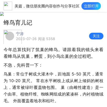
美篇，微信朋友圈内容创作与分享社区
蜂鸟育儿记
宁涛
关注
2023-07-26
阅读 5358
今年总算找到了筑巢的蜂鸟。请跟着我的镜头来看
看蜂鸟从筑巢，孵蛋，到小鸟出巢的全过程吧。
不急，先科普一下：
鸟巢：常位于树或大灌木中，距地面 5-50 英尺，通常
为 10-20 英尺。 常在水平树枝上或从树上倾斜的树枝
上，通常被绿叶覆盖物包围。 巢（由雌性建造）是一
个由草、植物纤维、蜘蛛网组成的紧凑杯，内衬植物绒
毛。 外面覆盖着地衣和枯叶。