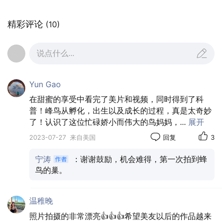
精彩评论
(10)
说点什么...
Yun Gao
在甜蜜的享受中看完了美片和视频，同时得到了科
普！峰鸟从孵化，出生以及成长的过程，真是太奇妙
了！认识了这位忙碌娇小而伟大的鸟妈妈，
...
展开
2023-07-27
来自美国
回复
3
宁涛
：谢谢鼓励，机会难得，第一次拍到蜂
鸟的巢。
温稚晚
照片拍摄的非常漂亮👍👍👍希望美友以后的作品越来