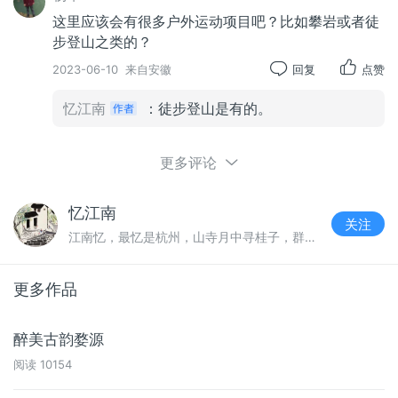
这里应该会有很多户外运动项目吧？比如攀岩或者徒
步登山之类的？
2023-06-10
来自安徽
回复
点赞
仙都之名据说是唐玄宗李隆基所赐，一直沿用之
今。
忆江南
：徒步登山是有的。
更多评论
忆江南
关注
江南忆，最忆是杭州，山寺月中寻桂子，群亭枕上看潮头。
更多作品
醉美古韵婺源
阅读
10154