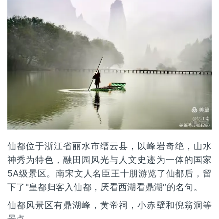
仙都位于浙江省丽水市缙云县，以峰岩奇绝，山水
神秀为特色，融田园风光与人文史迹为一体的国家
5A级景区。南宋文人名臣王十朋游览了仙都后，留
下了"皇都归客入仙都，厌看西湖看鼎湖″的名句。
仙都风景区有鼎湖峰，黄帝祠，小赤壁和倪翁洞等
景点。