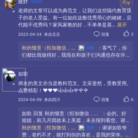
婕妤
近Telegram机器人的出现，所有问题都可以在此
找到答案，甚至写论文属于专业化的搜索都可以
老师的文章可以成为典范文，让我们这些隔代教育孩
几百页的给你。于是，快餐和不动脑子的文化，
子的老人受益。有一位如此这般优秀用心的姥姥，后
已经开始蔓延开来。我真的很担心这个趋势对后
代能不优秀吗？家风家教的好，不单单是基
...
展开
辈人的冲击。大孙子的高中很多人的作业都可以
2023-04-24
来自北京
回复
3
从这上面拿到准确答案。老师们看作业时多聊一
因为读书，你们的性格温和，懂得对爱的表
个步骤，就是要将答案去哪里搜索核对。哎，果
秋的惬意（拒加微信，拒私聊）
：客气了，你
达，因为读书，你们能识别自私与大爱。但是你们
然被霍金说中。国内才开始。很快会蔓延。谢谢
们都比我做得好，我现在和孩子们沟通也存在许
对读书的用处，了解的还是太少。读书会让你说话
你。
许多多的问题。不能用英文直译给他们。有些词
有德，出言有则。在书中，你们会看到你们永远见
要反复举例子。这样的结果，会让自己迷失方
如歌
不到的人，一生都遇不到的事。这样你们都就有了
向。所以我决定写这篇短文。写好了这篇文章，
我用翻译软件翻译后，给女儿看了她再修改后，
分辨力。就有比不读书的人更多了解人的机会。尤
师友的美文亦当是教科范文。文采斐然，受教受用。
准备在给他们上中文时候，他们用英文理解了以
点赞精彩！❤️❤️❤️ⅰ👍👍👍🌹🌹🌹
其是书中有许许多多美好生活，他会引导你一步步
后，我再多举一些范例。读书是个不错的教育方
去实现美好，而不至于眼光短浅，只追求一些小
2024-04-09
来自四川
回复
6
法。这里学校也有量的要求。但有些少。婕妤愿
利。于是你会逐步的让思想高尚起来。也许你们还
意试试不妨试试。不要说我们有什么优秀，我们
如歌
回复
秋的惬意（拒加微信，拒私聊）
：会的。好
也是在大环境中不得不被浪卷着走哦。谢谢你送
不懂得高尚，高尚就是对爱的付出，不计得失的付
姐姐，前几月因故未上美篇，未去报到看您。谢
花，评论支持。感谢你了。！🙏🙏🙏❤️❤️❤️🍵🍵
出。
谢您的关心问候。🙏🙏🙏👍👍👍🌹🌹🌹❤️❤️❤️
秋的惬意（拒加微信，拒私聊）
：谢谢如歌夸
🍵
赞，老朽不才，能打到你的喜欢，是我的荣幸。