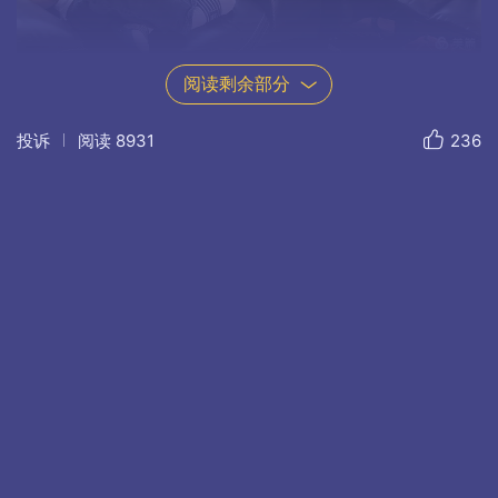
阅读剩余部分
马斯克没有你们的童年那么幸福，你们拥有家
投诉
阅读
8931
236
人全部的爱。他很小就只有了母亲一个人的陪
伴。。他很孤独，不喜欢与别人交流。可是他找到
了“书"这个好朋友，他很享受泡在书本里的乐趣，这
也是他对抗孤独唯一的方式，马斯克每天都会花大
概10个小时的时间去读书。早期马斯克喜欢读小说
类的书籍，比如《指环王》、《本杰明•富兰克林：
一个美国人的生活》、《爱因斯坦：生活与宇
宙》、《霍华德。休斯：他的生活和疯狂》等。有
些你们也读过。到了十几岁的时候，学校图书馆的
书籍都读完了，马斯克还常常向图书馆的管理员抱
怨：你们怎么还不进购新书？为了满足自己有书