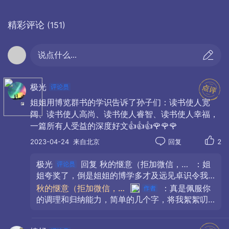
读，马斯克通读了4350多万字的《大英百科全
书》。对于很多人来说“10万小时定律〞是成为 顶级
精彩评论
(151)
人才的必经之路，即在某个领域至少专注学习10万
小时以上才能有所成就。但马斯克却不这么认为，
说点什么...
据马斯克的弟弟金博尔•马斯克回忆说：“少年时
期，马斯克每天至少会阅读2本书，而且是2本不同
学科的书。〞马斯克在21岁的时候凭借着全额奖学
极光
金考入沃顿商学院，攻读经济学。但马斯克反而是
姐姐用博览群书的学识告诉了孙子们：读书使人宽
阔、读书使人高尚、读书使人睿智、读书使人幸福，
对互联网、清洁能源、太空这3个会改变人类未来的
一篇所有人受益的深度好文👍👍👍🌹🌹🌹
领域深深地吸引了。是读书打开了他的视野，是读
2023-04-24
来自北京
回复
2
书使他成功了！
极光
回复
秋的惬意（拒加微信，拒私聊）
：姐
姐夸奖了，倒是姐姐的博学多才及远见卓识令我
佩服👍👍👍，姐姐的担忧是有道理的，由于人工
秋的惬意（拒加微信，拒私聊）
：真是佩服你
智能的出现，不知道人类的下一步将走向何处，
的调理和归纳能力，简单的几个字，将我絮絮叨
人们在享受现代科技给人类带来的种种益处时也
叨的文字，独到的总结的清清楚楚。实在是佩
要面临它给人类带来的各种风险。
服。深信你家道道德德也由此不凡能力。由于最