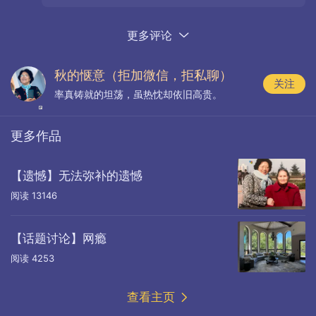
时期。以为还遥远的科幻时代已经展开，硅谷的
在学校常常用自己的钱买上小食品，在中午休息时
大公司连编程人员都大规模裁员，真不知道他们
更多评论
推着小车到学校走廊和教室门口去卖，把赚来的钱
将来会怎样！谢谢你！🙏🙏🙏❤️❤️❤️
交给学生会做活动经费，还自己把小食品送给没带
秋的惬意（拒加微信，拒私聊）
钱的同学和朋友，这就是叫付出。哥哥在去年一年
关注
率真铸就的坦荡，虽热忱却依旧高贵。
之中，无偿为别人做事一百多个小时，这就是付
出。
更多作品
【遗憾】无法弥补的遗憾
阅读
13146
【话题讨论】网瘾
阅读
4253
查看主页