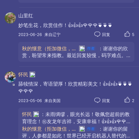
谢谢你！🙏🙏🙏🙏🙏🙏🌹🌹🌹🌹🌹🌹欢迎常来常
往！🍵🍵🍵🍵🍵🍵
山里红
妙笔生花，欣赏佳作！👍👍👍🌹🌹🌹🍵🍵🍵
2023-06-26
来自辽宁
回复
5
秋的惬意（拒加微信，拒私聊）
：谢谢你的欣
赏，盼望常来指教。最近回复较慢，码字难点。
回复晚了，盼谅。🙏🙏🙏❤️❤️❤️
怀民
舔犊情深，寄语望厚！欣赏精彩美文！👍👍👍🍵🍵🍵
🌹🌹🌹
2023-05-06
来自美国
回复
2
你们因为小，不懂付出是什么，但是当弟弟能
将自己最喜欢吃的脆肉毫不犹豫夹到姥爷的碗里，
怀民
：未雨绸缪，眼光长远！敬佩您超前的教
当哥哥忙着完成第二天要交的作业之时，一听说我
育理念！㊗️友龙年吉祥，安康幸福！👍👍👍🌹🌹
🌹🍵🍵🍵🎉🎉🎉
秋的惬意（拒加微信，拒私聊）
：谢谢你的留
腰痛，立马来替我按摩，愿意推迟完成作业的时
评，人参都是如此！世界已经开启机器人替代的
间，这就是付出，是你们生活范围内的付出。弟弟