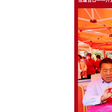
恰逢吉日——开