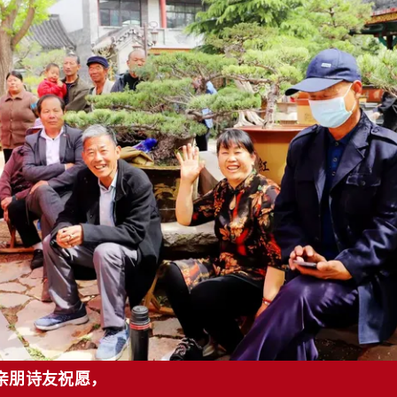
朋诗友祝愿，