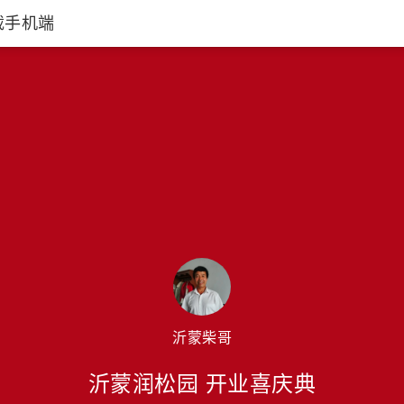
载手机端
沂蒙柴哥
沂蒙润松园 开业喜庆典