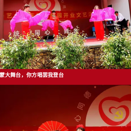
大舞台，你方唱罢我登台