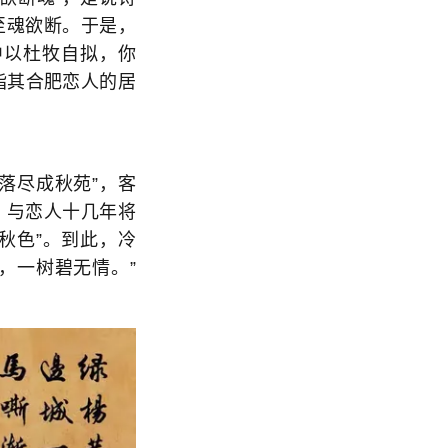
至魂欲断。于是，
中以杜牧自拟，你
”指其合肥恋人的居
落尽成秋苑”，客
，与恋人十几年将
秋色”。到此，冷
，一树碧无情。”