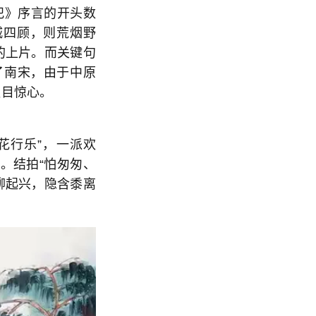
犯》序言的开头数
城四顾，则荒烟野
的上片。而关键句
了南宋，由于中原
触目惊心。
花行乐”，一派欢
。结拍“怕匆匆、
柳起兴，隐含黍离