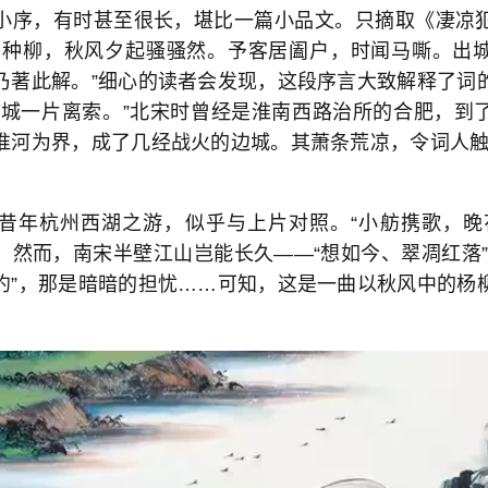
小序，有时甚至很长，堪比一篇小品文。只摘取《凄凉
皆种柳，秋风夕起骚骚然。予客居阖户，时闻马嘶。出
乃著此解。”细心的读者会发现，这段序言大致解释了词
边城一片离索。”北宋时曾经是淮南西路治所的合肥，到
淮河为界，成了几经战火的边城。其萧条荒凉，令词人
昔年杭州西湖之游，似乎与上片对照。“小舫携歌，晚
。然而，南宋半壁江山岂能长久——“想如今、翠凋红落”
约”，那是暗暗的担忧……可知，这是一曲以秋风中的杨
。