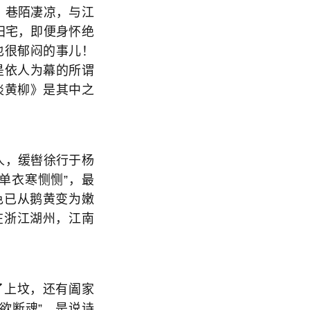
，巷陌凄凉，与江
田宅，即便身怀绝
也很郁闷的事儿！
是依人为幕的所谓
淡黄柳》是其中之
人，缓辔徐行于杨
单衣寒恻恻”，最
色已从鹅黄变为嫩
在浙江湖州，江南
了上坟，还有阖家
欲断魂”，是说诗