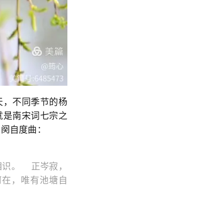
天，不同季节的杨
就是南宋词七宗之
这阕自度曲：
相识。 正岑寂，
何在，唯有池塘自