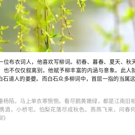
一位布衣词人，他喜欢写柳词。初春、暮春、夏天、秋
；也不仅仅叙离别，他赋予柳丰富的内涵与意象。此人
白石道人的姜夔。而白石众多柳词中，首屈一指的当属
垂杨陌。马上单衣寒恻恻。看尽鹅黄嫩绿，都是江南旧
携酒，小桥宅。怕梨花落尽成秋色。燕燕飞来，问春
柳》