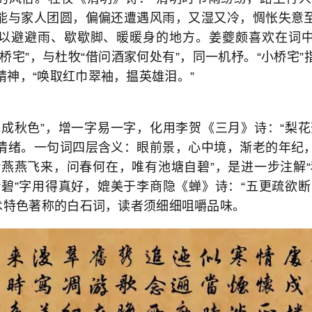
能与家人团圆，偏偏还遭遇风雨，又湿又冷，惆怅失意
以避避雨、歇歇脚、暖暖身的地方。姜夔颇喜欢在词
桥宅”，与杜牧“借问酒家何处有”，同一机杼。“小桥宅
精神，“唤取红巾翠袖，揾英雄泪。”
尽成秋色”，增一字易一字，化用李贺《三月》诗：“梨花
情绪。一句词四层含义：眼前景，心中境，渐老的年纪
“燕燕飞来，问春何在，唯有池塘自碧”，是进一步注解“
“碧”字用得真好，媲美于李商隐《蝉》诗：“五更疏欲断
艺术特色著称的白石词，读者须细细咀嚼品味。