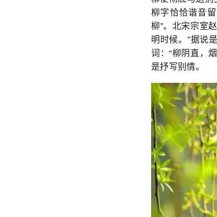
柳字恰恰谐音留
柳”。北宋宗室
明时候。”据说
词：“柳阴直，
是抒写别情。