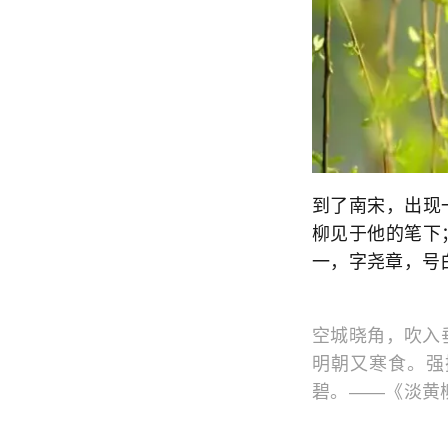
到了南宋，出现
柳见于他的笔下
一，字尧章，号
空城晓角，吹入
明朝又寒食。强
碧。——《淡黄