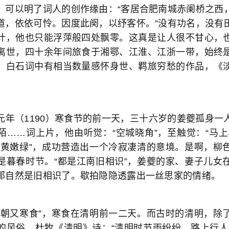
，可以明了词人的创作缘由：“客居合肥南城赤阑桥之西
道，依依可怜。因度此阕，以纾客怀。”没有功名，没有
计，他也只能浮萍般四处飘零。这真是让人很不甘心，
离世，四十余年间旅食于湘鄂、江淮、江浙一带，始终
，白石词中有相当数量感怀身世、羁旅穷愁的作品，《
元年（1190）寒食节的前一天，三十六岁的姜夔孤身一
陌……词上片，他由听觉：“空城晓角”，至触觉：“马上
鹅黄嫩绿”，成功营造出一个冷寂凄清的意境。是啊，柳
是暮春时节。“都是江南旧相识”，姜夔的家、妻子儿女
那自然是旧相识了。歇拍隐隐透露出一丝思家的情绪。
明朝又寒食”，寒食在清明前一二天。而古时的清明，除
的风俗。杜牧《清明》诗：“清明时节雨纷纷，路上行人