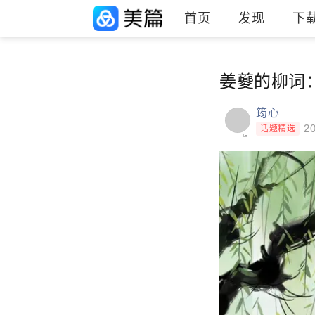
首页
发现
下
姜夔的柳词
筠心
20
话题精选