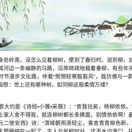
身处岭南，没怎么见着柳树，便到了春归时。说到柳，
城河边一条幽静的马路，沿岸疏疏地栽着垂柳，有些年
时节漫步文化路，伴着“恻恻轻寒翦翦风”，我仿佛与一
痴想：世上还有哪种树，如同柳这般柔情万缕？
歌大约是《诗经•小雅•采薇》：“昔我往矣，杨柳依依。
止家人舍不得我，就连柳树都长条拂面，别情依依啊！
元二使安西》诗：“渭城朝雨浥轻尘，客舍青青柳色新。
主题捆绑在一起了。古人云折柳时分，这不水边渡口，