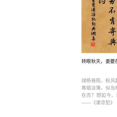
转眼秋天，姜夔
绿杨巷陌。秋风
寒烟淡薄。似当
在否？想如今、
——《凄凉犯》