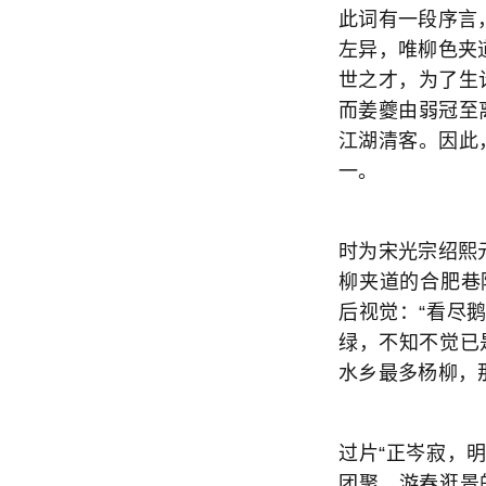
此词有一段序言
左异，唯柳色夹
世之才，为了生
而姜夔由弱冠至
江湖清客。因此
一。
时为宋光宗绍熙
柳夹道的合肥巷
后视觉：“看尽
绿，不知不觉已
水乡最多杨柳，
过片“正岑寂，
团聚、游春逛景