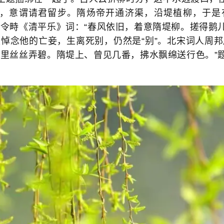
，意谓请君留步。隋炀帝开通济渠，沿堤植柳，于是
赵令畤《清平乐》词：“春风依旧，着意隋堤柳。搓得鹅
是悼念他的亡妾，生离死别，仍然是“别”。北宋词人周邦
烟里丝丝弄碧。隋堤上、曾见几番，拂水飘绵送行色。”