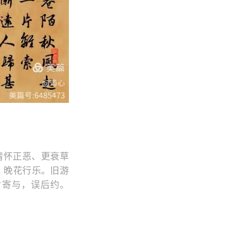
情怀正恶、更衰草
，晚花行乐。旧游
肯寄与，误后约。