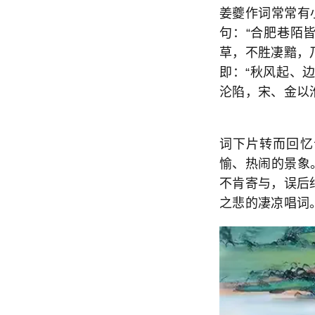
姜夔作词常常有
句：“合肥巷陌
草，不胜凄黯，
即：“秋风起、
沦陷，宋、金以
词下片转而回忆
愉、热闹的景象
不肯寄与，误后
之悲的凄凉唱词