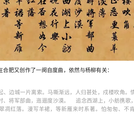
在合肥又创作了一阕自度曲，依然与杨柳有关：
起、边城一片离索。马嘶渐远，人归甚处，戍楼吹角。
时、将军部曲，迤逦度沙漠。 追念西湖上，小舫携歌
翠凋红落。漫写羊裙，等新雁来时系著。怕匆匆、不