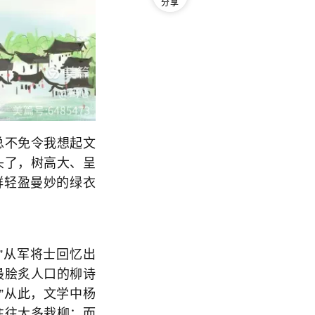
分享
总不免令我想起文
头了，树高大、呈
群轻盈曼妙的绿衣
”从军将士回忆出
最脍炙人口的柳诗
”从此，文学中杨
往往大多栽柳；而