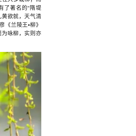
有了著名的“隋堤
儿黄欲就，天气清
彦《兰陵王•柳》
题为咏柳，实则亦