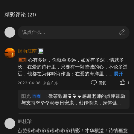
精彩评论
(21)
说点什么...
烟雨江南
心有多远，你就会多远，如爱有多深，情就多
长。在爱的诗行里，只要有一颗挚诚的心，不论多遥
远，他都在为你吟诗作画；在爱的海洋里，
...
展开
2023-04-08
来自广东
回复
1
阳光
：敬茶致谢🍵🍵🍵感谢老师的点评鼓励
与支持🌹🌹🌹㊗️春日安康，创作愉快，身体健
康，幸福吉祥如意！🍎🍎🍎🙏🙏🙏
韩桂珍
思念很长，相聚很短，总觉得有许多话还没说完；
点赞👍👍👍👍👍👍👍👍👍精彩！才华横溢！诗情画意