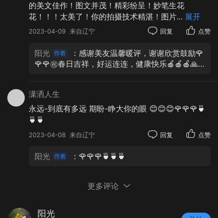
回忆很遥远，未来很虚幻，总觉得现在才是永远。
的美文佳作！图文并茂！精彩纷呈！妙笔生花
花！！！太美了！你的拍摄技术精湛！图片
...
展开
两两相望的无言，是情深，是舍不得，终是无法忘
却，无法转身，我与你，永远也无法告别 ……
2023-04-09
来自辽宁
回复
点赞
— — 题 记
阳光
：感谢美友温馨暖评，谢谢欣赏鼓励🌹
🌹🌹㊗️春日吉祥，好运连连，健康快乐🍎🍎🍎🙏
🙏🙏
潇洒人生
永远-到底有多远 期盼-睁大你的眼 😊😊😊🌹🌹🌹🍵
🍵🍵
2023-04-08
来自辽宁
回复
点赞
阳光
：🌹🌹🌹🍵🍵🍵
更多评论
阳光