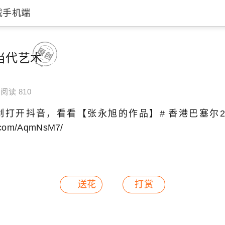
载手机端
当代艺术
o
阅读 810
:/ 复制打开抖音，看看【张永旭的作品】# 香港巴塞尔20
n.com/AqmNsM7/
送花
打赏