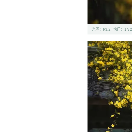
光圈：
f/3.2
快门：
1/3