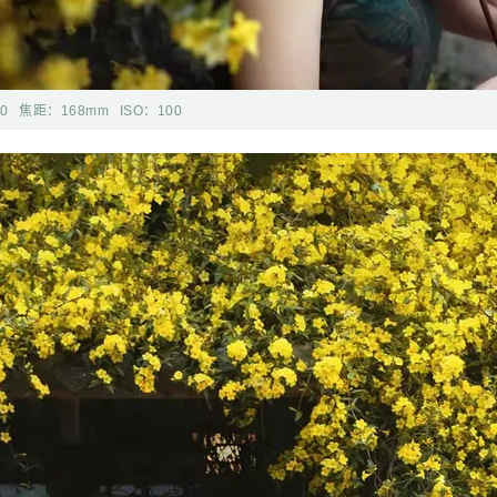
20
焦距：
168mm
ISO：
100