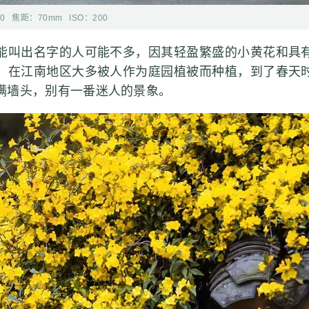
20
焦距：
70mm
ISO：
200
叫出名字的人可能不多，因其轻盈繁盛的小黄花和具有
，在江南地区大多被人作为庭园植被而种植，到了春天
满墙头，别有一番迷人的景象。