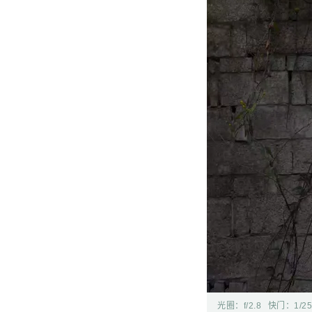
光圈：
f/2.8
快门：
1/2