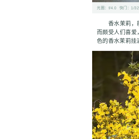
光圈：
f/4.0
快门：
1/3
香水茉莉，能
而颇受人们喜爱
色的香水茉莉挂