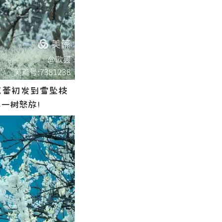
蕾初发到雪坠枝
样一树怒放！