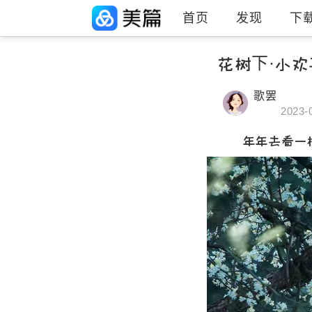
首页
发现
下
花树下·小欢
歌罢
2023-
年年去看一棵开