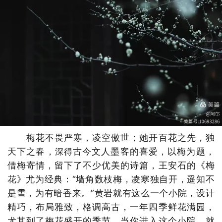
梅花不畏严寒，凌空傲世；她开百花之先，独
天下之春，
古今文人墨客的喜爱，以梅为题，
深得
借梅寄情，留下了不少优美的诗篇，王安石的《梅
花》尤为经典：“墙角数枝梅，凌寒独自开，遥知不
是雪，为有暗香来。”黄岩就有这么一个小院，设计
精巧，布局雅致，格调高古，一年四季鲜花满园，
尤其到了梅花盛开的季节，当你进入这个小院，就