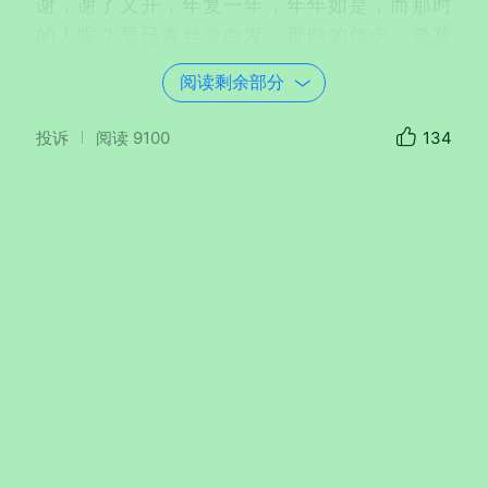
谢，谢了又开，年复一年，年年如是，而那时
的人呢？早已青丝变白发。那时的信念、希冀
还在吗？是凐灭在了寻常的烟火岁月里？还是
阅读剩余部分
一直扎根于永不言弃的坚韧处？
投诉
阅读
9100
134