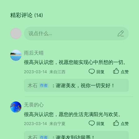
精彩评论
(14)
说点什么...
雨后天晴
很高兴认识您，祝愿您能实现心中所想的一切。
转过一个弯，前面是蓼城西路，此路修建已经
2023-03-14
来自江西
回复
点赞
有几个年头了，柏油路面宽敞整洁，两边绿化
带里栽种的“紫叶李”已经长大，伸展着俏丽的身
木石
：谢谢美友，祝你一切安好！
姿整齐的排列左右。深色的枝条经春风熏染变
得柔软轻浅，枝条上吐出紫红发亮的幼芽嫩
无畏的心
叶，孕育了一个秋冬的花苞一夜间突然打开，
很高兴认识您，愿您的生活充满阳光与欢笑。
不是有限可数的几个而是约定好了似的成千上
2023-03-14
来自宁夏
回复
点赞
万个满枝满树的一起绽放，圆形的花朵不大但
却鲜艳，粉色的、紫色的、浅红的，远远望
木石
：谢美友到访留墨！