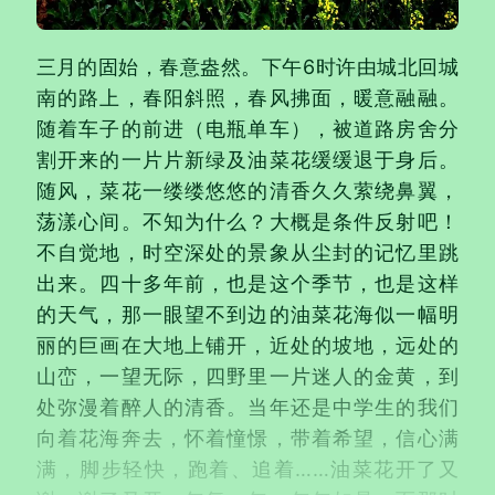
三月的固始，春意盎然。下午6时许由城北回城
南的路上，春阳斜照，春风拂面，暖意融融。
随着车子的前进（电瓶单车），被道路房舍分
割开来的一片片新绿及油菜花缓缓退于身后。
随风，菜花一缕缕悠悠的清香久久萦绕鼻翼，
荡漾心间。不知为什么？大概是条件反射吧！
不自觉地，时空深处的景象从尘封的记忆里跳
出来。四十多年前，也是这个季节，也是这样
的天气，那一眼望不到边的油菜花海似一幅明
丽的巨画在大地上铺开，近处的坡地，远处的
山峦，一望无际，四野里一片迷人的金黄，到
处弥漫着醉人的清香。当年还是中学生的我们
向着花海奔去，怀着憧憬，带着希望，信心满
满，脚步轻快，跑着、追着……油菜花开了又