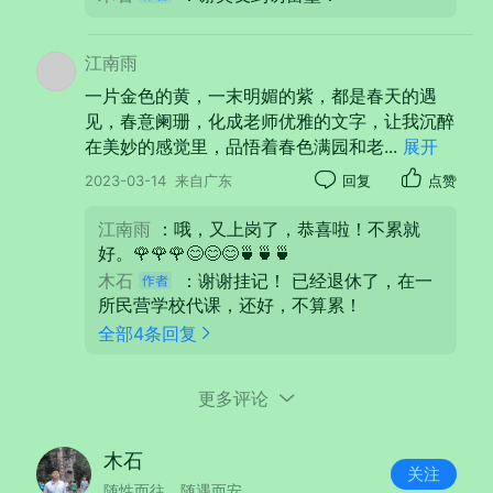
去，舒展的树冠似一团团彩色的雾，燃烧的
霞。向前延伸的路面由近及远渐渐瘦身成一条
江南雨
细细的直线，溶进绯红色的云雾里。我疑心，
一片金色的黄，一末明媚的紫，都是春天的遇
是行走在路上？还是误入了梦幻？
见，春意阑珊，化成老师优雅的文字，让我沉醉
在美妙的感觉里，品悟着春色满园和老
...
展开
夕阳带着春的气息透过枝叶的缝隙暖暖地照在
2023-03-14
来自广东
回复
点赞
脸上，偶有几片零落的花瓣落在地上、肩上。
一阵风过，更多的花瓣飘起，洋洋洒洒，空中
江南雨
：哦，又上岗了，恭喜啦！不累就
飞舞，我便沐浴在缤纷的花雨里了。花瓣拂过
好。🌹🌹🌹😊😊😊🍵🍵🍵
木石
：谢谢挂记！ 已经退休了，在一
肌肤，轻轻的、柔柔的，芳香盈怀，快意无
所民营学校代课，还好，不算累！
限。我放慢车速，任由其慢慢行驶，尽情品味
全部4条回复
和享受这春色沉醉的傍晚。
路上行人稀少，好久才有一辆车开过，偶尔能
更多评论
听见远处传来的隐隐约约的声音，那是所谓城
市的声音吧！我少年时代的伙伴，当年油菜花
木石
关注
海里嬉戏玩耍的同学，你们去了哪里？我们还
随性而往，随遇而安。