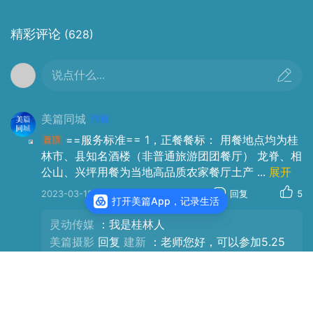
精彩评论
(628)
说点什么...
==费用说明==
费用包含：
美篇同城
1，景点
（符合免票条件的，当场退费）
==服务标准== 1，正餐餐标： 用餐地点均为桂
林市、县知名酒楼（非普通旅游团团餐厅） 龙脊、相
龙脊梯田的门票以及2次换车费
公山、兴坪用餐为当地高品质农家餐厅土产
...
展开
漓江渡船1次来回
2023-03-18
来自北京
回复
5
2次鱼鹰渔火渔夫竹筏表演
打开美篇App，记录生活
相公山门票
灵动传媒
：我是桂林人
龙脊模特表演费用
美篇摄影
回复
建新
：老师您好，可以参加5.25
田心村农夫摆拍费用
的三期团，风景与气温更适宜🌹
全部7条回复
2，保险
旅游人身意外险