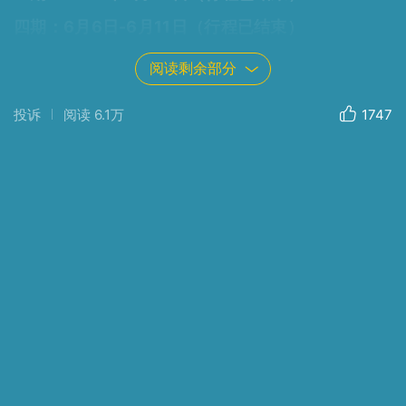
四期：
6月6日-6月11日（
行程已结束
）
五期：
6月12日-6月17日
（行程已结束）
阅读剩余部分
六期
：6月18日-6月23日（行程已结束）
投诉
阅读
6.1万
1747
行程时长：
6天
集合地点：桂林维也纳国际酒店前台
注：为确保旅行体验，每期成团上限16人。