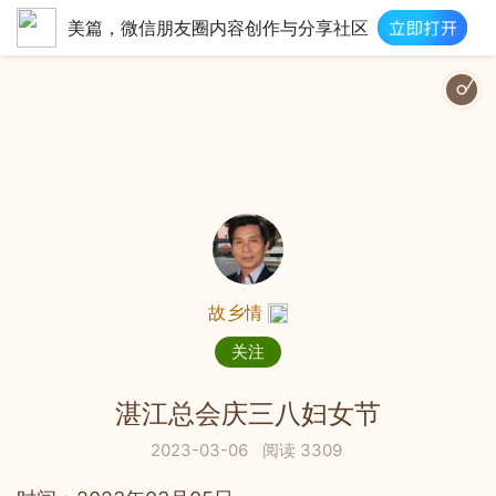
美篇，微信朋友圈内容创作与分享社区
故乡情
关注
湛江总会庆三八妇女节
2023-03-06
阅读 3309