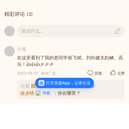
精彩评论
(3)
说点什么...
小克
在这里看到了我的老同学侯飞斌、刘向健夫妇🎎。高
主持陈小玲
兴！👍👍👍🎉🎉🎉
2023-05-07
来自广东
回复
点赞
打开美篇App，记录生活
小克
回复
故乡情
：我在广州😊😊😊
故乡情
：你在哪里？
暂无更多评论