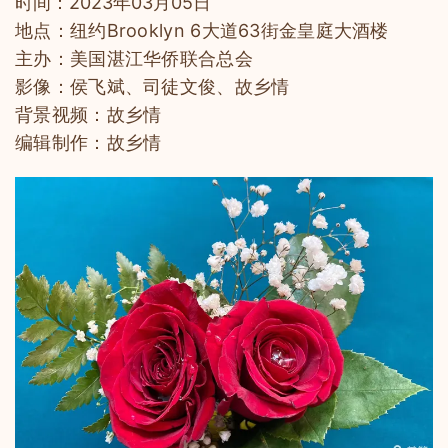
时间：2023年03月05日
地点：纽约Brooklyn 6大道63街金皇庭大酒楼
主办：美国湛江华侨联合总会
影像：侯飞斌、司徒文俊、故乡情
背景视频：故乡情
编辑制作：故乡情