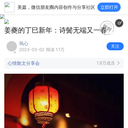
美篇，微信朋友圈内容创作与分享社区
明日愁来明日愁
姜夔的丁巳新年：诗鬓无端又一春
筠心
关注
2023-03-02
阅读 1.1万
心情散文分享会
1.9万成员