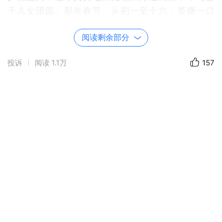
子儿女团圆。那年春节，从初一至十六，姜夔一口
气填了五阕《鹧鸪天》词。
阅读剩余部分
这五阕小词所涵盖的内容非常丰富，可以说是丁巳
投诉
阅读
1.1万
157
新春佳节姜夔个人的半月谈。里边有古代的年节风
俗，有南宋钱塘灯节的繁华景象，有隐隐约约的故
国之思，有年华老去的无奈，有怀才不遇的惆怅，
有合肥情事的感伤，有世态炎凉的凄楚，有人情冷
落的孤寂。最难得的是，有家人：“娇儿”与“乘肩小
女”的温馨登场，使得原本落寞的画面添上了一抹暖
意，也让人联想起杜甫《江村》诗：“老妻画纸为棋
局，稚子敲针作钓钩。”那种天伦之乐。
有别于杜甫的好丈夫好父亲形象——妻儿频频亮相