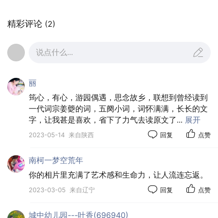
诗中，姜夔写词极少涉及家人。传世的八十余阕
词，约四分之一为恋情词，专一、痴情的恋人，此
精彩评论
(2)
乃白石道人姜夔给予后世读者最深刻的印象。说起
他的婚姻，就不得不提千岩老人萧德藻。少年失
说点什么...
父、家境清贫、身材瘦弱的姜夔，大约三十二岁
时，于长沙结识时任湖北参议的萧德藻。须知杨万
里将其与尤袤、范成大、陆游并举为“四诗翁”，可是
丽
著名的萧诗翁见到姜夔后，却感叹：“四十年作诗，
筠心，有心，游园偶遇，思念故乡，联想到曾经读到
一代词宗姜䕫的词，五阕小词，词怀满满，长长的文
始得此友。”并把侄女许配给了对方。估计他万万没
字，让我甚是喜欢，省下了力气去读原文了
...
展开
料到，自己眼中才华横溢的小诗友竟然布衣终老。
2023-05-14
来自陕西
回复
点赞
南柯一梦空荒年
你的相片里充满了艺术感和生命力，让人流连忘返。
2023-03-05
来自辽宁
回复
点赞
城中幼儿园---叶香(696940)