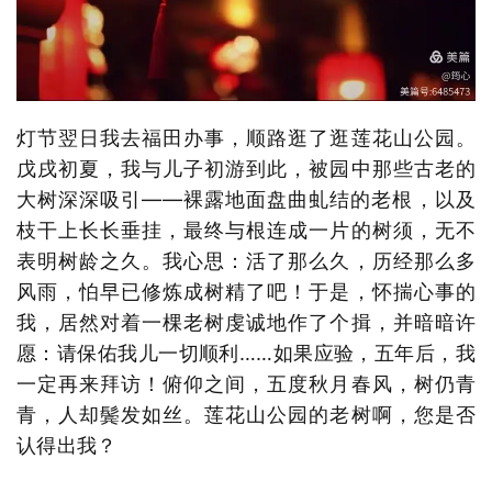
灯节翌日我去福田办事，顺路逛了逛莲花山公园。
戊戌初夏，我与儿子初游到此，被园中那些古老的
大树深深吸引——裸露地面盘曲虬结的老根，以及
枝干上长长垂挂，最终与根连成一片的树须，无不
表明树龄之久。我心思：活了那么久，历经那么多
风雨，怕早已修炼成树精了吧！于是，怀揣心事的
我，居然对着一棵老树虔诚地作了个揖，并暗暗许
愿：请保佑我儿一切顺利……如果应验，五年后，我
一定再来拜访！俯仰之间，五度秋月春风，树仍青
青，人却鬓发如丝。莲花山公园的老树啊，您是否
认得出我？