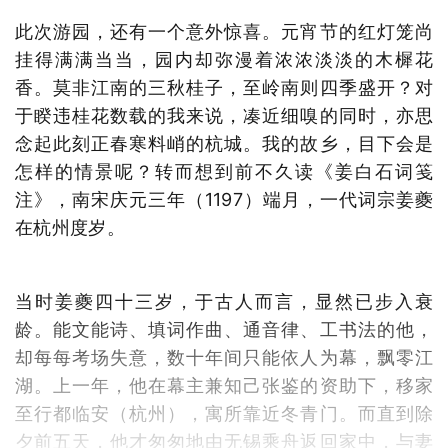
此次游园，还有一个意外惊喜。元宵节的红灯笼尚
挂得满满当当，园内却弥漫着浓浓淡淡的木樨花
香。莫非江南的三秋桂子，至岭南则四季盛开？对
于睽违桂花数载的我来说，凑近细嗅的同时，亦思
念起此刻正春寒料峭的杭城。我的故乡，目下会是
怎样的情景呢？转而想到前不久读《姜白石词笺
注》，南宋庆元三年（1197）端月，一代词宗姜夔
在杭州度岁。
当时姜夔四十三岁，于古人而言，显然已步入衰
龄。能文能诗、填词作曲、通音律、工书法的他，
却每每考场失意，数十年间只能依人为幕，飘零江
湖。上一年，他在幕主兼知己张鉴的资助下，移家
至行都临安（杭州），寓所靠近冬青门。而直到除
夕前五天，他才匆匆地由无锡乘舟返回家中，与妻