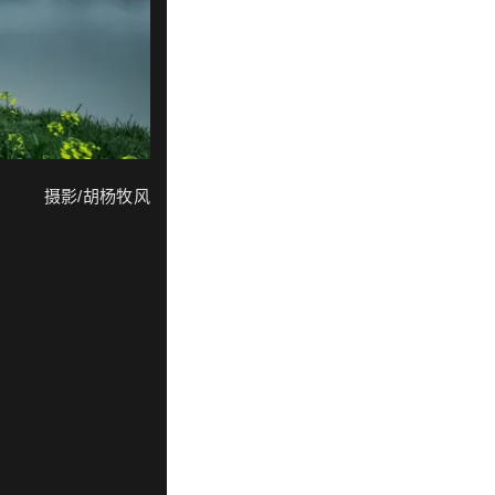
摄影/胡杨牧风