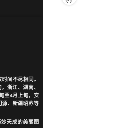
分享
。
放时间不尽相同。
旬，浙江、湖南、
旬至4月上旬，安
门源、新疆昭苏等
巧妙天成的美丽图