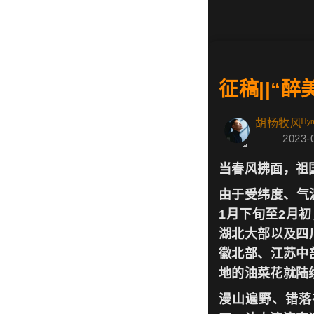
征稿||“
胡杨牧风ᴴʸᵐ
2023-
当春风拂面，祖
由于受纬度、气
1月下旬至2月
湖北大部以及四
徽北部、江苏中
地的油菜花就陆
漫山遍野、错落