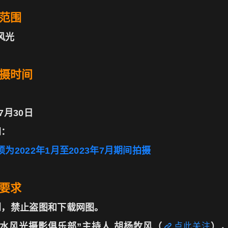
范围
风光
摄时间
-7月30日
间：
为2022年1月至2023年7月期间拍摄
要求
创，禁止盗图和下载网图。
山水风光摄影俱乐部”主持人 胡杨牧风（
点此关注
）