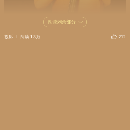
阅读剩余部分
投诉
阅读
1.3万
212
用心聆听，深深呼吸，静心，静语；轻轻闭上眼
睛，用耳去捕捉交织在身旁的曲波，用心去勾勒身
边的世界，寄一缕光的温暖，远离喧嚣…