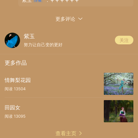
紫玉
：🌹🌹🌹🌹🌹🌹
更多评论
紫玉
关注
努力让自己变的更好
更多作品
情舞梨花园
阅读
13504
田园女
阅读
13095
聆听，雨的旋律：触摸，风的拂过。用心灵去感受
查看主页