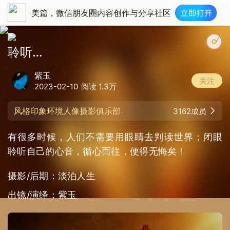
美篇，微信朋友圈内容创作与分享社区
聆听…
紫玉
关注
2023-02-10
阅读 1.3万
风格印象环境人像摄影俱乐部
3162成员
有很多时候，人们不需要用眼睛去判读世界；闭眼
聆听自己的心音，循心而往，便得无悔矣！
摄影/后期：淡泊人生
出镜/演绎：紫玉