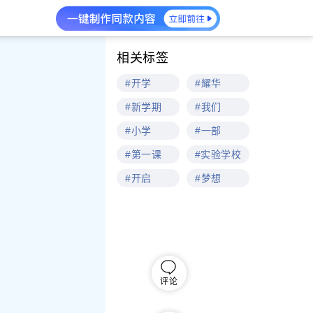
相关标签
#开学
#耀华
#新学期
#我们
#小学
#一部
#第一课
#实验学校
#开启
#梦想
评论