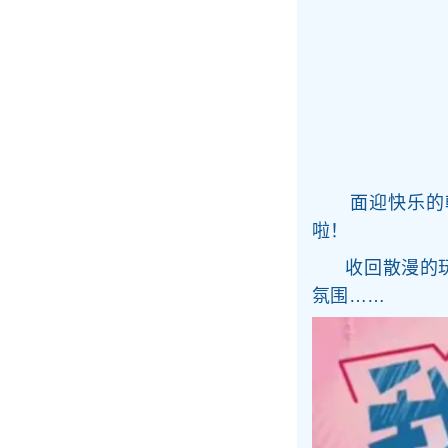
面迎快乐的朝
啦！
收回散漫的玩
氛围……