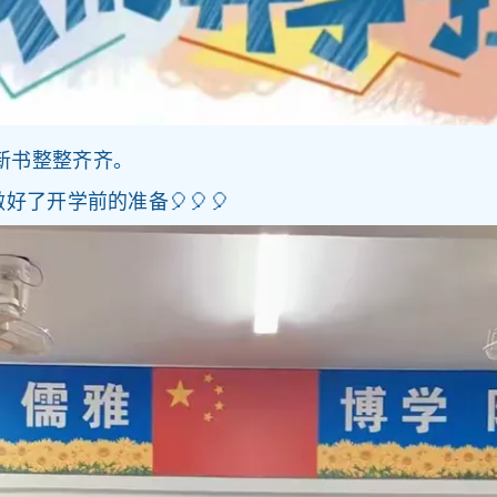
书整整齐齐。
了开学前的准备🎈🎈🎈