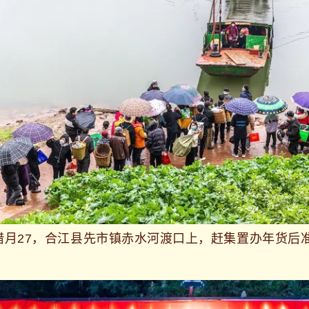
历腊月27，合江县先市镇赤水河渡口上，赶集置办年货后