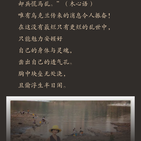
却兵慌马乱。”（木心语）
唯有乌克兰传来的消息令人振奋！
在这没有最烂只有更烂的乱世中，
只能勉力安顿好
自己的身体与灵魂，
凿出自己的透气孔。
胸中块垒无处浇，
且偷浮生半日闲。