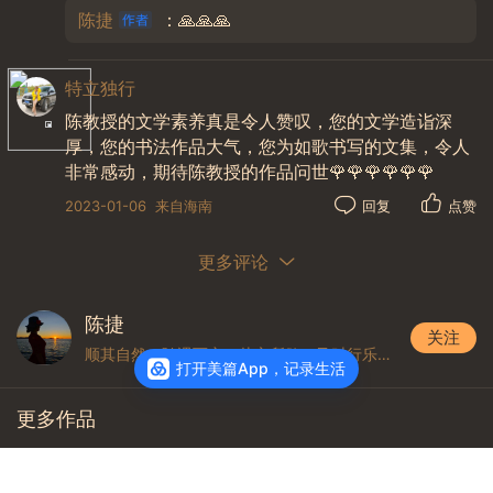
陈捷
：🙏🙏🙏
特立独行
陈教授的文学素养真是令人赞叹，您的文学造诣深
厚，您的书法作品大气，您为如歌书写的文集，令人
非常感动，期待陈教授的作品问世🌹🌹🌹🌹🌹🌹
2023-01-06
来自海南
回复
点赞
更多评论
陈捷
关注
顺其自然，随遇而安。从心所欲，及时行乐。优雅到老，唯美至死。
打开美篇App，记录生活
更多作品
【学会优雅8·仪态万方1（表情眼神站
姿）】20200318（副本）