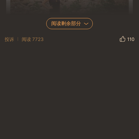
阅读剩余部分
投诉
阅读
7723
110
一、微信：368篇（其中美篇2），照片
2317
以铁链鉴善恶，
以俄乌辨正邪，
以疫情分智愚。
为他人的苦难发声，
就是正直正义善良良知同理共情的