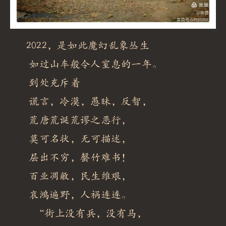
2022，是如此魔幻乱象丛生
如过山车般令人窒息的一年。
到处充斥着
谎言，冷漠，愚昧，反智，
荒唐荒诞荒谬之恶行，
莫可名状，无可描述，
层出不穷，罄竹难书！
百业凋敝，民生维艰，
哀鸿遍野，人祸连连。
“街上没有兵，没有马，