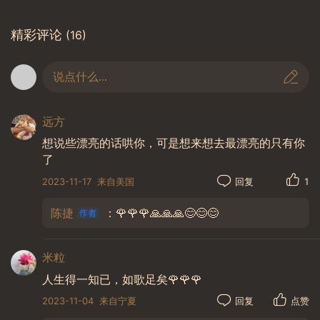
意义和价值！
精彩评论
(16)
说点什么...
远方
想说些漂亮的话哄你，可是想来想去最漂亮的只有你
了
2023-11-17
来自美国
回复
1
陈捷
：🌹🌹🌹🙏🙏🙏😊😊😊
米粒
人生得一知已，如歌足矣🌹🌹🌹
2023-11-04
来自宁夏
回复
点赞