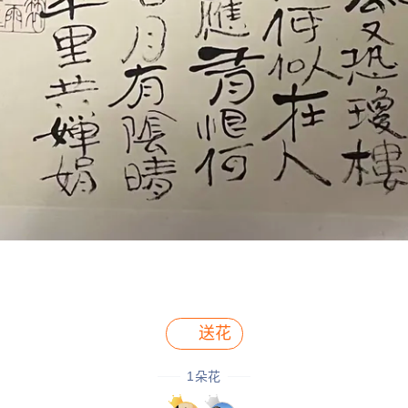
送花
1
朵花