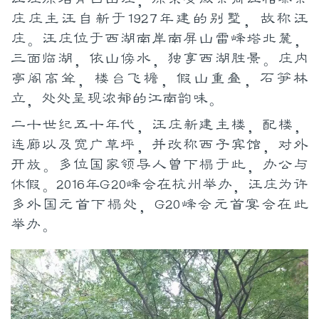
庄庄主汪自新于1927年建的别墅，故称汪
庄。汪庄位于西湖南岸南屏山雷峰塔北麓，
三面临湖，依山傍水，独享西湖胜景。庄内
亭阁高耸，楼台飞檐，假山重叠，石笋林
立，处处呈现浓郁的江南韵味。
二十世纪五十年代，汪庄新建主楼，配楼，
连廊以及宽广草坪，并改称西子宾馆，对外
开放。多位国家领导人曾下榻于此，办公与
休假。2016年G20峰会在杭州举办，汪庄为许
多外国元首下榻处，G20峰会元首宴会在此
举办。