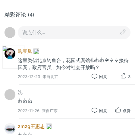
精彩评论
(4)
汪庄导游图
说点什么...
豌豆凰
这里类似北京钓鱼台，花园式宾馆👍👍👍🌹🌹🌹接待
国宾，政府官员，如今对社会开放吗？
2023-12-23
来自北京
回复
3
沈
👍👍👍
2022-11-26
来自广东
回复
点赞
zmzg王惠忠