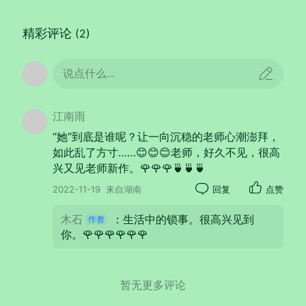
精彩评论
(2)
说点什么...
江南雨
“她”到底是谁呢？让一向沉稳的老师心潮澎拜，
如此乱了方寸……😊😊😊老师，好久不见，很高
兴又见老师新作。🌹🌹🌹🍵🍵🍵
2022-11-19
来自湖南
回复
点赞
下雪了
木石
：生活中的锁事。很高兴见到
你。🌹🌹🌹🌹🌹🌹
今天，固始下了入冬以来的第一场雪。我站在
九楼居所的阳台上，看纷纷扬扬雪花飘舞。脑
暂无更多评论
海里，一幅幅与雪相关的画面，从时空深处飘