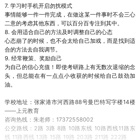
7. 学习时手机开启勿扰模式
事情能够一件一件完成，在做这某一件事时不会三心
二意的考虑其他东西，可以百分百专注到其中。
8. 会用适合自己的方法及时调整自己的心态
心态崩了的时候，也不会太给自己加戏，而是找到适
合的方法去自我调节。
9. 经常鞭策、奖励自己
为自己的信心充值！即使考研路上有无数次退缩的念
头，但总能在有一点点小收获的时候给自己鼓劲加
油。
学校地址：张家港市河西路88号曼巴特写字楼14楼
——上元教育
咨询热线：朱老师：17372558002
公交路线：2路 3路 8路 10路东线 10路西线11路东
线 11路西线 13路 15路 19路 203路 211路 222路