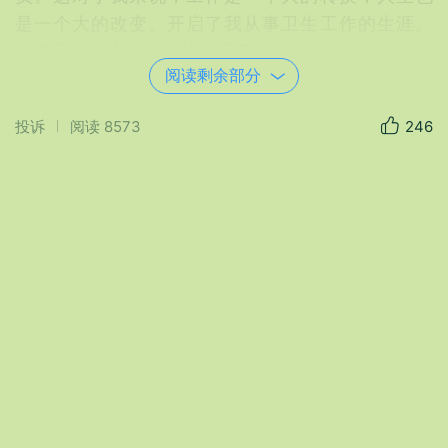
是一个大的改变。开启了我从事卫生工作的生涯。
我真正意义上的进步从这里开始。
阅读剩余部分
连队卫生员，其职能就是负责全连的卫生防病
工作，“官衔”相当于副班长。每个班都有一名兼职卫
投诉
阅读
8573
246
生战士，在卫生员的指导下负责班里的卫生工作。
我上任伊始，赶紧拾起大半年前学过的卫生员知
识。坚持边学边干，学中干，干中学。第一次我给
全连指战员上卫生课，备课就用了一个白天加半个
晚上的时间。讲的是“如何预防流鼻血”。别看这题目
不大，很普通，但很适用。因为，我们部队都是内
地兵，从海拔低的四川腹地，来到云南高原，海拔
高、气候干、条件差，身体不适应，容易流鼻血，
有的一天流好几次。我开始到这里时，也不适应，
不时流鼻血。我给大家讲这一课，教点小方法，在
于预防，尽快适应，减少和不流鼻血，避免非战斗