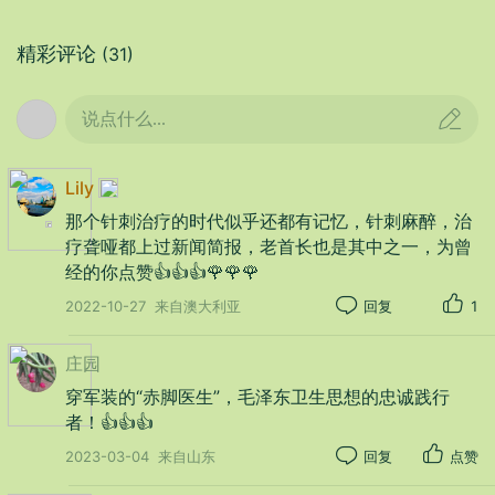
减员。
精彩评论
(31)
说点什么...
Lily
那个针刺治疗的时代似乎还都有记忆，针刺麻醉，治
疗聋哑都上过新闻简报，老首长也是其中之一，为曾
经的你点赞👍👍👍🌹🌹🌹
2022-10-27
来自澳大利亚
回复
1
庄园
1969年，全国大兴新针疗法和中医中药，给广
穿军装的“赤脚医生”，毛泽东卫生思想的忠诚践行
大患者特别是缺医少药的农村病人带来福音。这也
者！👍👍👍
是贯彻落实毛主席“把医疗工作的重点放到农村去。”
2023-03-04
来自山东
回复
点赞
和“中国医药学是伟大的宝库，应当努力发掘，加以