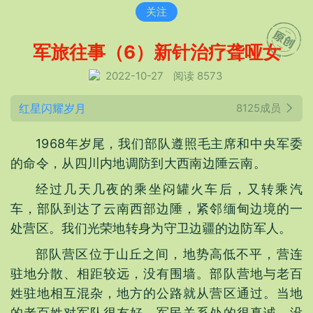
关注
军旅往事（6）新针治疗聋哑女
2022-10-27
阅读 8573
红星闪耀岁月
8125成员
1968年岁尾，我们部队遵照毛主席和中央军委
的命令，从四川内地调防到大西南边陲云南。
经过几天几夜的乘坐闷罐火车后，又转乘汽
车，部队到达了云南西部边陲，紧邻缅甸边境的一
处营区。我们光荣地转身为守卫边疆的边防军人。
部队营区位于山丘之间，地势高低不平，营连
驻地分散、相距较远，没有围墙。部队营地与老百
姓驻地相互混杂，地方的公路就从营区通过。当地
的老百姓对军队很友好，军民关系处的很真诚，没