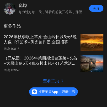
晓烨
关注
努力过好每一天，近看庭前花开花落，远望天边云卷云舒。
更多作品
2026年秋季坝上草原·金山岭长城6天5晚
人像+RT艺术+风光创作团.全国招募
阅读
10816
（已成团）2026年第四期烟台蓬莱+长岛
+大黑山岛5天4晚双模出镜+RT艺术活动.
全国招募
阅读
13957
查看主页
打开美篇App，记录生活