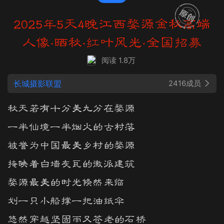
2025年5天4晚江西婺源金秋高端
人像·晒秋·红叶风光·全国招募
阅读 1.8万
长城摄影联盟
2416成员
秋天若有十分美九分在婺源
一半仙境一半烟火的古村落
被誉为中国最美乡村的婺源
掩映着白墙灰瓦的徽派建筑
婺源最美的时光倏然来临
划一只小船撑一把油纸伞
悠然穿越坚固而又苍老的石桥