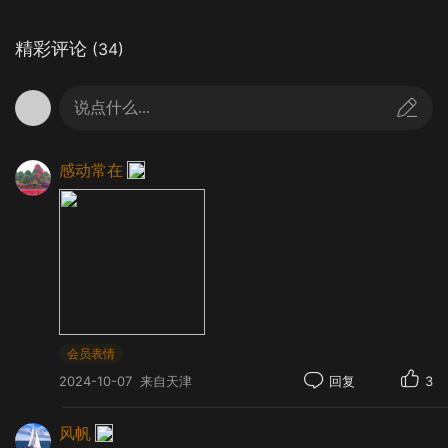
唯有婺源的秋是一场时光盛典
精彩评论
(34)
浓墨重彩无可比拟绝色叫婺源的秋
那里有着南方最惊艳的秋之华彩
说点什么...
数百棵高龄枫树一片火红
秋风仿佛一把巨大的画笔
感动常在
在婺源的山岭间肆意涂抹
涂到哪里就有了最美的色彩
会员表情
有一种秋天叫婺源
2024-10-07
来自天津
回复
3
那里上演着一场轰轰烈烈
风帆