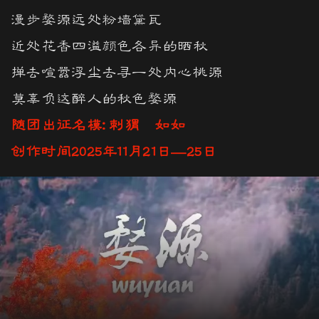
漫步婺源远处粉墙黛瓦
近处花香四溢颜色各异的晒秋
掸去喧嚣浮尘去寻一处内心桃源
莫辜负这醉人的秋色婺源
随团出征名模: 刺猬 如如
创作时间2025年11月21日—25日