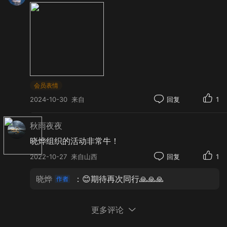
表达着对秋最深的敬意
晒秋全国上下好像唯有婺源
将晒秋晒成了一场绵延悠久的文化
晒成了婺源人最自豪的山河画卷
会员表情
2024-10-30
来自
回复
1
秋雨夜夜
晓烨组织的活动非常牛！
2022-10-27
来自山西
回复
1
晓烨
：😊期待再次同行🙏🙏🙏
更多评论