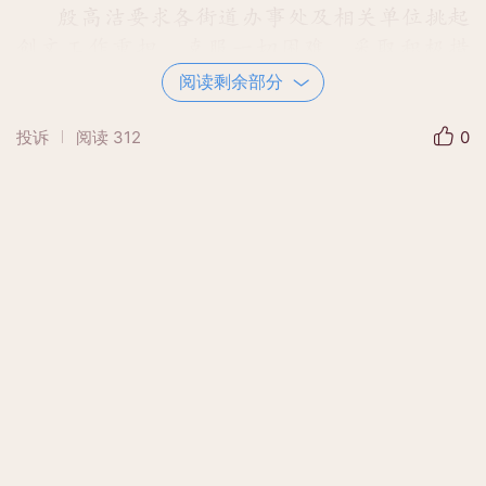
殷高洁要求各街道办事处及相关单位挑起
创文工作重担，克服一切困难，采取积极措
施，在10月20日前落实好创文宣传、设施完
阅读剩余部分
善、资料整理以及环境美化，并及时有效做好
投诉
阅读
312
0
市民群众问卷调查工作，不断提升市民群众创
文知晓率、支持率和参与率，让城区生态生活
环境更优美、便捷，让城区的人文社会环境更
和谐、文明。