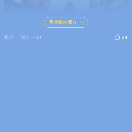
阅读剩余部分
投诉
阅读
1733
34
调研结束后，在武装部大院王部长对督导人员
提出工作要求：一要发扬吃苦精神和务实作风，高
效督导全县各村镇工作。二要对照标准，精准指
导，必要时将各乡镇记录资料报督导组检查。三要
从严要求，对推动不力、整改不快、侥幸应付的要
在通报中点名批评，或由纪委约谈其乡镇主要领
导。创文指挥部要及时通报乡镇创文排名情况。